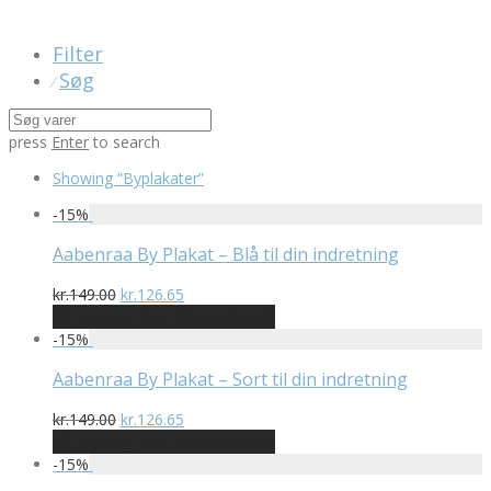
Filter
Søg
⁄
press
Enter
to search
Showing
“Byplakater”
-
15
%
Aabenraa By Plakat – Blå til din indretning
Den
Den
kr.
149.00
kr.
126.65
oprindelige
aktuelle
På Udsalg hos Plakatdyr.dk
pris
pris
-
15
%
var:
er:
kr.149.00.
kr.126.65.
Aabenraa By Plakat – Sort til din indretning
Den
Den
kr.
149.00
kr.
126.65
oprindelige
aktuelle
På Udsalg hos Plakatdyr.dk
pris
pris
-
15
%
var:
er: