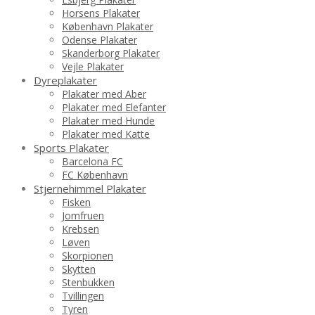
Horsens Plakater
København Plakater
Odense Plakater
Skanderborg Plakater
Vejle Plakater
Dyreplakater
Plakater med Aber
Plakater med Elefanter
Plakater med Hunde
Plakater med Katte
Sports Plakater
Barcelona FC
FC København
Stjernehimmel Plakater
Fisken
Jomfruen
Krebsen
Løven
Skorpionen
Skytten
Stenbukken
Tvillingen
Tyren