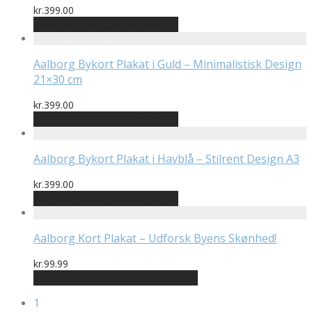
kr.
399.00
Bedste pris hos Printway.dk
Aalborg Bykort Plakat i Guld – Minimalistisk Design
21×30 cm
kr.
399.00
Bedste pris hos Printway.dk
Aalborg Bykort Plakat i Havblå – Stilrent Design A3
kr.
399.00
Bedste pris hos Printway.dk
Aalborg Kort Plakat – Udforsk Byens Skønhed!
kr.
99.99
Bedste pris hos Postersbyus.dk
1