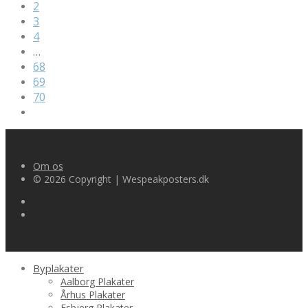
2
3
4
…
68
69
70
Om os
© 2026 Copyright | Wespeakposters.dk
Byplakater
Aalborg Plakater
Århus Plakater
Esbjerg Plakater