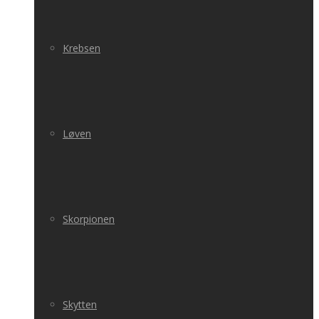
Krebsen
Løven
Skorpionen
Skytten