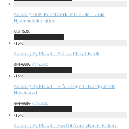
pris
pris
var:
er:
kr.149.00.
kr.126.65.
Aalborg 1885 Kunstværk af Olé Olé – Unik
Hjemmedekoration
kr.
246.00
Bedste pris hos Illux.dk
-
15
%
Aalborg By Plakat – Blå fra Plakatdyr.dk
Den
Den
kr.
149.00
kr.
126.65
oprindelige
aktuelle
På Udsalg hos Plakatdyr.dk
pris
pris
-
15
%
var:
er:
kr.149.00.
kr.126.65.
Aalborg By Plakat – Grå Design til Nordjyllands
Hovedstad
Den
Den
kr.
149.00
kr.
126.65
oprindelige
aktuelle
På Udsalg hos Plakatdyr.dk
pris
pris
-
15
%
var:
er:
kr.149.00.
kr.126.65.
Aalborg By Plakat – Hvid til Nordjyllands Elskere