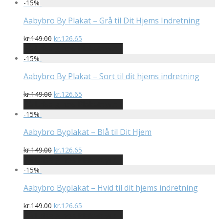
pris
pris
-
15
%
var:
er:
kr.249.00.
kr.211.65.
Aabybro By Plakat – Grå til Dit Hjems Indretning
Den
Den
kr.
149.00
kr.
126.65
oprindelige
aktuelle
På Udsalg hos Plakatdyr.dk
pris
pris
-
15
%
var:
er:
kr.149.00.
kr.126.65.
Aabybro By Plakat – Sort til dit hjems indretning
Den
Den
kr.
149.00
kr.
126.65
oprindelige
aktuelle
På Udsalg hos Plakatdyr.dk
pris
pris
-
15
%
var:
er:
kr.149.00.
kr.126.65.
Aabybro Byplakat – Blå til Dit Hjem
Den
Den
kr.
149.00
kr.
126.65
oprindelige
aktuelle
På Udsalg hos Plakatdyr.dk
pris
pris
-
15
%
var:
er:
kr.149.00.
kr.126.65.
Aabybro Byplakat – Hvid til dit hjems indretning
Den
Den
kr.
149.00
kr.
126.65
oprindelige
aktuelle
På Udsalg hos Plakatdyr.dk