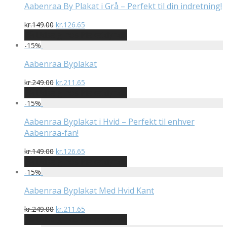
kr.149.00.
kr.126.65.
Aabenraa By Plakat i Grå – Perfekt til din indretning!
Den
Den
kr.
149.00
kr.
126.65
oprindelige
aktuelle
På Udsalg hos Plakatdyr.dk
pris
pris
-
15
%
var:
er:
kr.149.00.
kr.126.65.
Aabenraa Byplakat
Den
Den
kr.
249.00
kr.
211.65
oprindelige
aktuelle
På Udsalg hos Plakatdyr.dk
pris
pris
-
15
%
var:
er:
kr.249.00.
kr.211.65.
Aabenraa Byplakat i Hvid – Perfekt til enhver
Aabenraa-fan!
Den
Den
kr.
149.00
kr.
126.65
oprindelige
aktuelle
På Udsalg hos Plakatdyr.dk
pris
pris
-
15
%
var:
er:
kr.149.00.
kr.126.65.
Aabenraa Byplakat Med Hvid Kant
Den
Den
kr.
249.00
kr.
211.65
oprindelige
aktuelle
På Udsalg hos Plakatdyr.dk