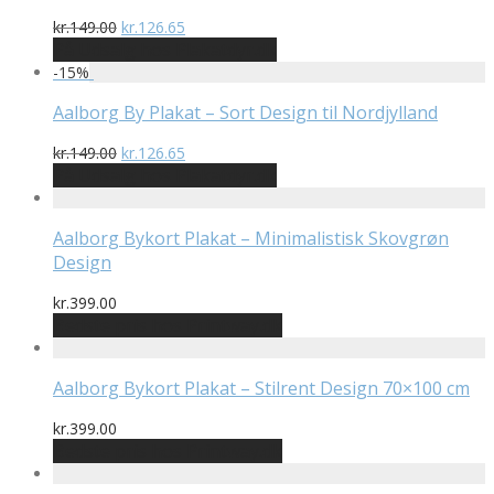
Den
Den
kr.
149.00
kr.
126.65
oprindelige
aktuelle
På Udsalg hos Plakatdyr.dk
pris
pris
-
15
%
var:
er:
kr.149.00.
kr.126.65.
Aalborg By Plakat – Sort Design til Nordjylland
Den
Den
kr.
149.00
kr.
126.65
oprindelige
aktuelle
På Udsalg hos Plakatdyr.dk
pris
pris
var:
er:
kr.149.00.
kr.126.65.
Aalborg Bykort Plakat – Minimalistisk Skovgrøn
Design
kr.
399.00
Bedste pris hos Printway.dk
Aalborg Bykort Plakat – Stilrent Design 70×100 cm
kr.
399.00
Bedste pris hos Printway.dk