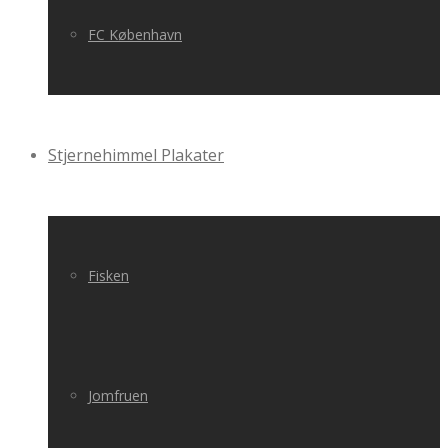
FC København
Stjernehimmel Plakater
Fisken
Jomfruen