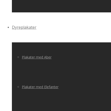
Dyreplakater
Plakater med Aber
Plakater med Elefanter