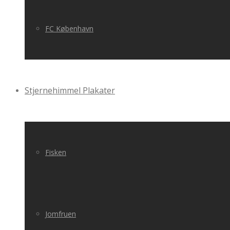
FC København
Stjernehimmel Plakater
Fisken
Jomfruen