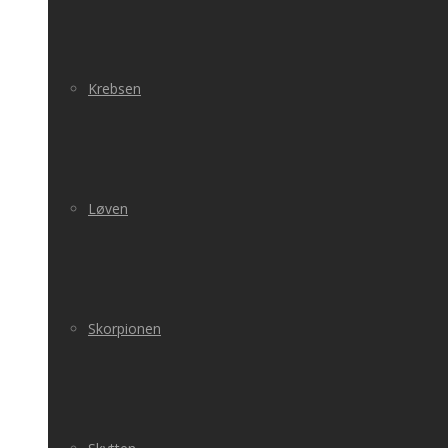
Krebsen
Løven
Skorpionen