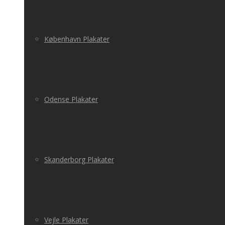
København Plakater
Odense Plakater
Skanderborg Plakater
Vejle Plakater