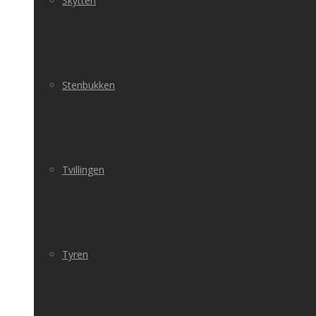
Skytten
Stenbukken
Tvillingen
Tyren