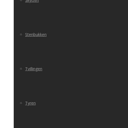
Skytten
Stenbukken
Tvillingen
Tyren