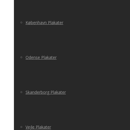
København Plakater
Odense Plakater
Skanderborg Plakater
Vejle Plakater