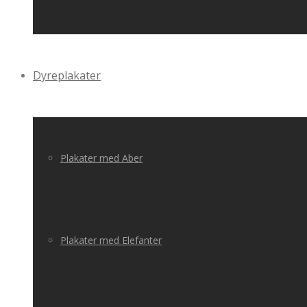
Dyreplakater
Plakater med Aber
Plakater med Elefanter