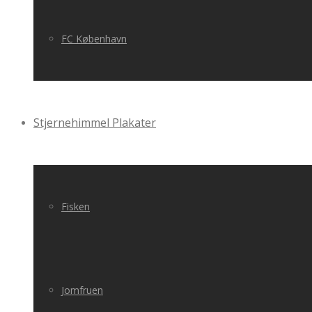
FC København
Stjernehimmel Plakater
Fisken
Jomfruen