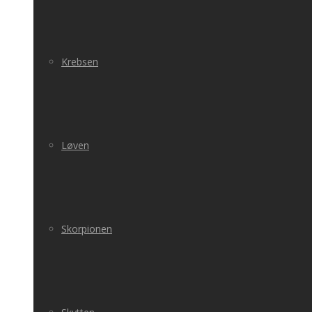
Krebsen
Løven
Skorpionen