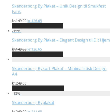
var:
er:
kr.149.00.
kr.126.65.
Skanderborg By Plakat – Unik Design til Smukfest
Fans
Den
Den
kr.
149.00
kr.
126.65
oprindelige
aktuelle
På Udsalg hos Plakatdyr.dk
pris
pris
-
15
%
var:
er:
kr.149.00.
kr.126.65.
Skanderborg By Plakat – Elegant Design til Dit Hjem
Den
Den
kr.
149.00
kr.
126.65
oprindelige
aktuelle
På Udsalg hos Plakatdyr.dk
pris
pris
var:
er:
kr.149.00.
kr.126.65.
Skanderborg Bykort Plakat – Minimalistisk Design
A4
kr.
249.00
Bedste pris hos Printway.dk
-
15
%
Skanderborg Byplakat
Den
Den
kr.
249.00
kr.
211.65