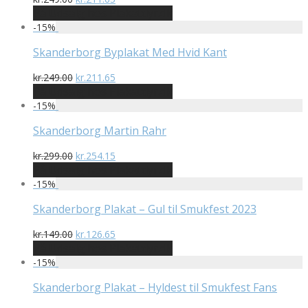
oprindelige
aktuelle
På Udsalg hos Plakatdyr.dk
pris
pris
-
15
%
var:
er:
kr.249.00.
kr.211.65.
Skanderborg Byplakat Med Hvid Kant
Den
Den
kr.
249.00
kr.
211.65
oprindelige
aktuelle
På Udsalg hos Plakatdyr.dk
pris
pris
-
15
%
var:
er:
kr.249.00.
kr.211.65.
Skanderborg Martin Rahr
Den
Den
kr.
299.00
kr.
254.15
oprindelige
aktuelle
På Udsalg hos Plakatdyr.dk
pris
pris
-
15
%
var:
er:
kr.299.00.
kr.254.15.
Skanderborg Plakat – Gul til Smukfest 2023
Den
Den
kr.
149.00
kr.
126.65
oprindelige
aktuelle
På Udsalg hos Plakatdyr.dk
pris
pris
-
15
%
var:
er:
kr.149.00.
kr.126.65.
Skanderborg Plakat – Hyldest til Smukfest Fans