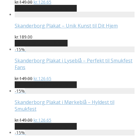
Den
Den
kr.
149.00
kr.
126.65
oprindelige
aktuelle
På Udsalg hos Plakatdyr.dk
pris
pris
var:
er:
kr.149.00.
kr.126.65.
Skanderborg Plakat – Unik Kunst til Dit Hjem
kr.
189.00
Bedste pris hos Illux.dk
-
15
%
Skanderborg Plakat i Lyseblå – Perfekt til Smukfest
Fans
Den
Den
kr.
149.00
kr.
126.65
oprindelige
aktuelle
På Udsalg hos Plakatdyr.dk
pris
pris
-
15
%
var:
er:
kr.149.00.
kr.126.65.
Skanderborg Plakat i Mørkeblå – Hyldest til
Smukfest
Den
Den
kr.
149.00
kr.
126.65
oprindelige
aktuelle
På Udsalg hos Plakatdyr.dk
pris
pris
-
15
%