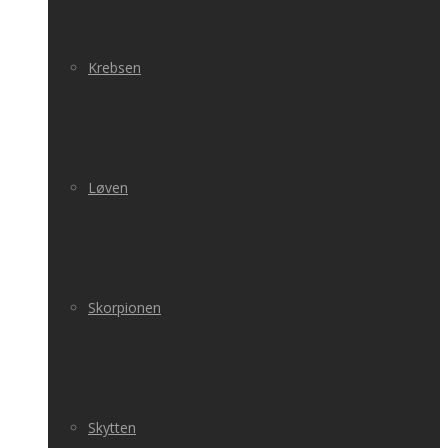
Krebsen
Løven
Skorpionen
Skytten