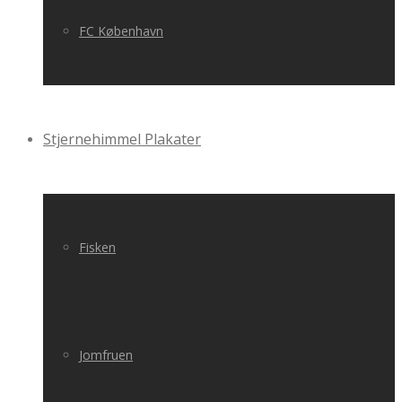
FC København
Stjernehimmel Plakater
Fisken
Jomfruen