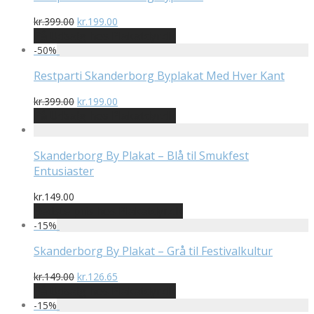
Den
Den
kr.
399.00
kr.
199.00
oprindelige
aktuelle
På Udsalg hos Plakatdyr.dk
pris
pris
-
50
%
var:
er:
kr.399.00.
kr.199.00.
Restparti Skanderborg Byplakat Med Hver Kant
Den
Den
kr.
399.00
kr.
199.00
oprindelige
aktuelle
På Udsalg hos Plakatdyr.dk
pris
pris
var:
er:
kr.399.00.
kr.199.00.
Skanderborg By Plakat – Blå til Smukfest
Entusiaster
kr.
149.00
Bedste pris hos Plakatdyr.dk
-
15
%
Skanderborg By Plakat – Grå til Festivalkultur
Den
Den
kr.
149.00
kr.
126.65
oprindelige
aktuelle
På Udsalg hos Plakatdyr.dk
pris
pris
-
15
%