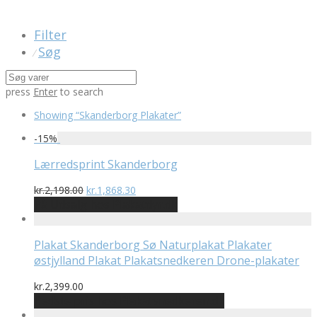
Filter
Søg
⁄
press
Enter
to search
Showing
“Skanderborg Plakater”
-
15
%
Lærredsprint Skanderborg
Den
Den
kr.
2,198.00
kr.
1,868.30
oprindelige
aktuelle
På Udsalg hos Plakatdyr.dk
pris
pris
var:
er:
kr.2,198.00.
kr.1,868.30.
Plakat Skanderborg Sø Naturplakat Plakater
østjylland Plakat Plakatsnedkeren Drone-plakater
kr.
2,399.00
Bedste pris hos Plakatsnedkeren.dk