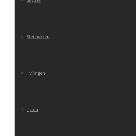
Skytten
Stenbukken
Tvillingen
Tyren