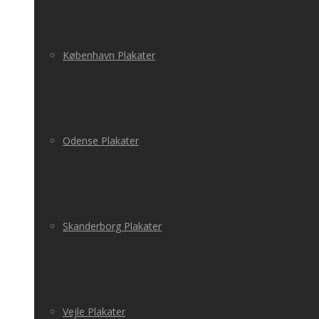
København Plakater
Odense Plakater
Skanderborg Plakater
Vejle Plakater