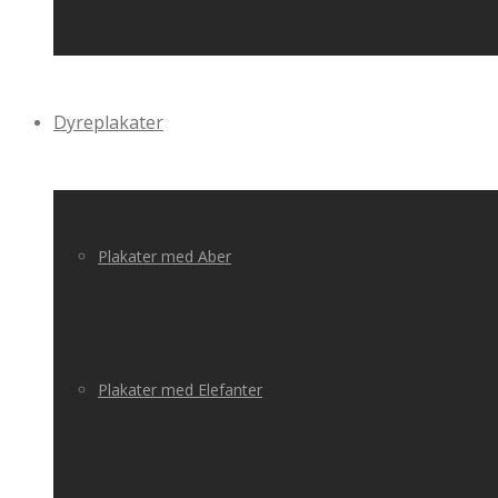
Dyreplakater
Plakater med Aber
Plakater med Elefanter