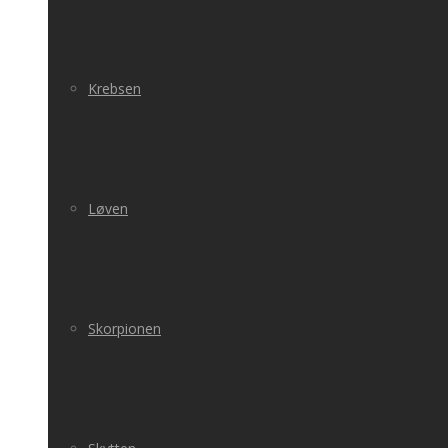
Krebsen
Løven
Skorpionen