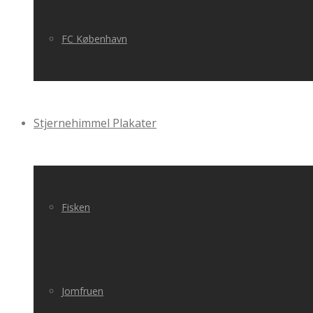
FC København
Stjernehimmel Plakater
Fisken
Jomfruen