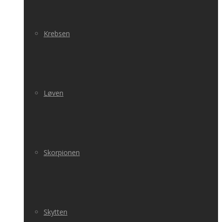
Krebsen
Løven
Skorpionen
Skytten