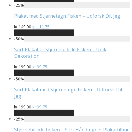
pris
pris
-
25
%
var:
er:
kr.249.00.
kr.186.75.
Plakat med Stjernetegn Fisken – Udforsk Dit Jeg
Den
Den
kr.
149.00
kr.
111.75
oprindelige
aktuelle
På Udsalg hos Plakatdyr.dk
pris
pris
-
50
%
var:
er:
kr.149.00.
kr.111.75.
Sort Plakat af Stjernebillede Fisken – Unik
Dekoration
Den
Den
kr.
199.00
kr.
99.75
oprindelige
aktuelle
På Udsalg hos Plakatdyr.dk
pris
pris
-
50
%
var:
er:
kr.199.00.
kr.99.75.
Sort Plakat med Stjernetegn Fisken – Udforsk Dit
Jeg
Den
Den
kr.
199.00
kr.
99.75
oprindelige
aktuelle
På Udsalg hos Plakatdyr.dk
pris
pris
-
25
%
var:
er:
kr.199.00.
kr.99.75.
Stjernebillede Fisken – Sort Håndtegnet Plakattilbud