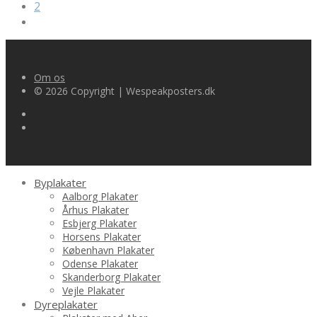
kr.249.00.
kr.186.75.
2
Om os
© 2026 Copyright | Wespeakposters.dk
Byplakater
Aalborg Plakater
Århus Plakater
Esbjerg Plakater
Horsens Plakater
København Plakater
Odense Plakater
Skanderborg Plakater
Vejle Plakater
Dyreplakater