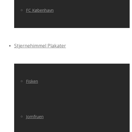
FC København
Stjernehimmel Plakater
Fisken
Jomfruen