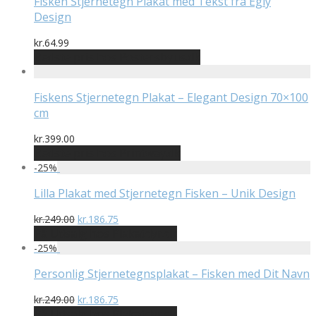
Fisken Stjernetegn Plakat med Tekst fra Egly
Design
kr.
64.99
Bedste pris hos Postersbyus.dk
Fiskens Stjernetegn Plakat – Elegant Design 70×100
cm
kr.
399.00
Bedste pris hos Printway.dk
-
25
%
Lilla Plakat med Stjernetegn Fisken – Unik Design
Den
Den
kr.
249.00
kr.
186.75
oprindelige
aktuelle
På Udsalg hos Plakatdyr.dk
pris
pris
-
25
%
var:
er:
kr.249.00.
kr.186.75.
Personlig Stjernetegnsplakat – Fisken med Dit Navn
Den
Den
kr.
249.00
kr.
186.75
oprindelige
aktuelle
På Udsalg hos Plakatdyr.dk