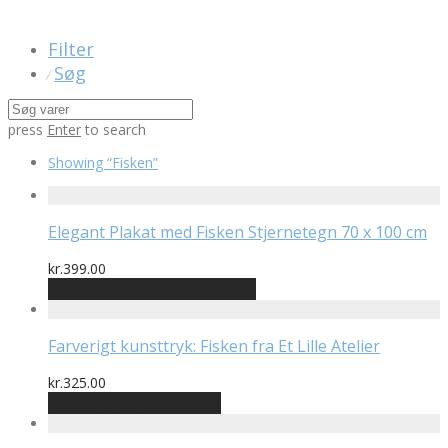
Filter
Søg
⁄
press
Enter
to search
Showing
“Fisken”
Elegant Plakat med Fisken Stjernetegn 70 x 100 cm
kr.
399.00
Bedste pris hos Printway.dk
Farverigt kunsttryk: Fisken fra Et Lille Atelier
kr.
325.00
Bedste pris hos Illux.dk