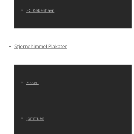
FC København
Stjernehimmel Plakater
Fisken
Jomfruen