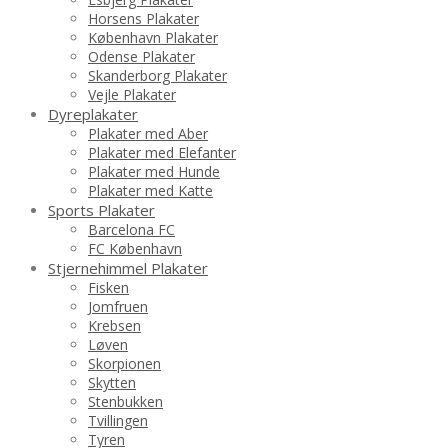
Horsens Plakater
København Plakater
Odense Plakater
Skanderborg Plakater
Vejle Plakater
Dyreplakater
Plakater med Aber
Plakater med Elefanter
Plakater med Hunde
Plakater med Katte
Sports Plakater
Barcelona FC
FC København
Stjernehimmel Plakater
Fisken
Jomfruen
Krebsen
Løven
Skorpionen
Skytten
Stenbukken
Tvillingen
Tyren