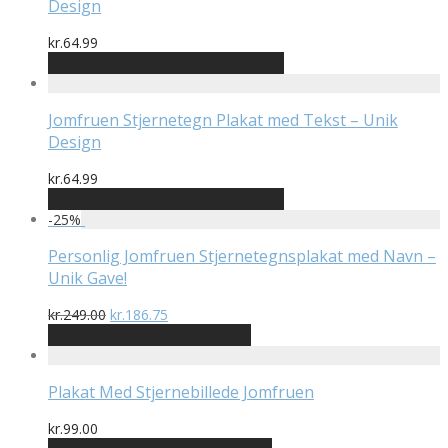
Design
kr.
64.99
Bedste pris hos Postersbyus.dk
Jomfruen Stjernetegn Plakat med Tekst – Unik
Design
kr.
64.99
Bedste pris hos Postersbyus.dk
-
25
%
Personlig Jomfruen Stjernetegnsplakat med Navn –
Unik Gave!
Den
Den
kr.
249.00
kr.
186.75
oprindelige
aktuelle
På Udsalg hos Plakatdyr.dk
pris
pris
var:
er:
kr.249.00.
kr.186.75.
Plakat Med Stjernebillede Jomfruen
kr.
99.00