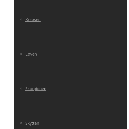
Krebsen
Løven
Skorpionen
Skytten