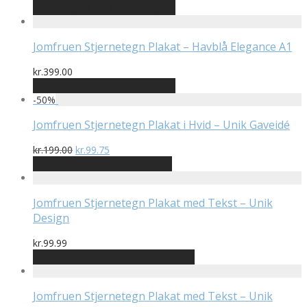
Bedste pris hos Printway.dk
Jomfruen Stjernetegn Plakat – Havblå Elegance A1
kr.
399.00
Bedste pris hos Printway.dk
-
50
%
Jomfruen Stjernetegn Plakat i Hvid – Unik Gaveidé
Den
Den
kr.
199.00
kr.
99.75
oprindelige
aktuelle
På Udsalg hos Plakatdyr.dk
pris
pris
var:
er:
kr.199.00.
kr.99.75.
Jomfruen Stjernetegn Plakat med Tekst – Unik
Design
kr.
99.99
Bedste pris hos Postersbyus.dk
Jomfruen Stjernetegn Plakat med Tekst – Unik