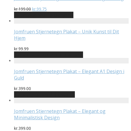
Den
Den
kr.
199.00
kr.
99.75
oprindelige
aktuelle
På Udsalg hos Plakatdyr.dk
pris
pris
var:
er:
kr.199.00.
kr.99.75.
Jomfruen Stjernetegn Plakat – Unik Kunst til Dit
Hjem
kr.
99.99
Bedste pris hos Postersbyus.dk
Jomfruen Stjernetegn Plakat – Elegant A1 Design i
Guld
kr.
399.00
Bedste pris hos Printway.dk
Jomfruen Stjernetegn Plakat – Elegant og
Minimalistisk Design
kr.
399.00