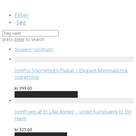
Filter
Søg
⁄
press
Enter
to search
Showing
“Jomfruen”
Jomfru Stjernetegn Plakat – Elegant Minimalistisk
Indretning
kr.
399.00
Bedste pris hos Printway.dk
Jomfruen af Et Lille Atelier – Unikt Kunstværk til Dit
Hjem
kr.
325.00
Bedste pris hos Illux.dk