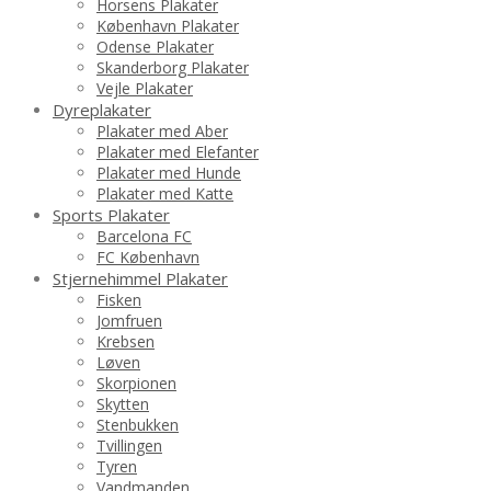
Horsens Plakater
København Plakater
Odense Plakater
Skanderborg Plakater
Vejle Plakater
Dyreplakater
Plakater med Aber
Plakater med Elefanter
Plakater med Hunde
Plakater med Katte
Sports Plakater
Barcelona FC
FC København
Stjernehimmel Plakater
Fisken
Jomfruen
Krebsen
Løven
Skorpionen
Skytten
Stenbukken
Tvillingen
Tyren
Vandmanden