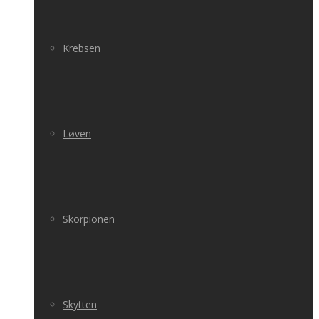
Krebsen
Løven
Skorpionen
Skytten