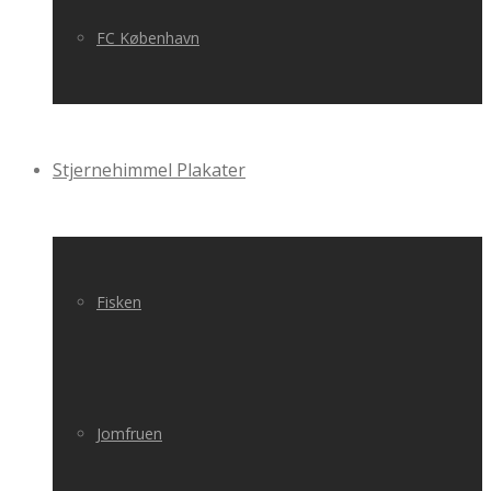
FC København
Stjernehimmel Plakater
Fisken
Jomfruen