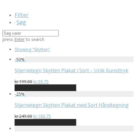
Filter
Søg
⁄
press
Enter
to search
Showing
“Skytten”
-
50
%
Stjernetegn Skytten Plakat i Sort – Unik Kunsttryk
Den
Den
kr.
199.00
kr.
99.75
oprindelige
aktuelle
På Udsalg hos Plakatdyr.dk
pris
pris
-
25
%
var:
er:
kr.199.00.
kr.99.75.
Stjernetegn Skytten Plakat med Sort Håndtegning
Den
Den
kr.
249.00
kr.
186.75
oprindelige
aktuelle
På Udsalg hos Plakatdyr.dk
pris
pris
var:
er: