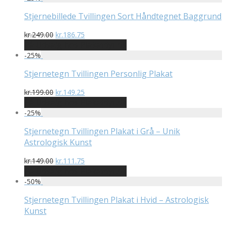
var:
er:
kr.199.00.
kr.99.75.
Stjernebillede Tvillingen Sort Håndtegnet Baggrund
Den
Den
kr.
249.00
kr.
186.75
oprindelige
aktuelle
På Udsalg hos Plakatdyr.dk
pris
pris
-
25
%
var:
er:
kr.249.00.
kr.186.75.
Stjernetegn Tvillingen Personlig Plakat
Den
Den
kr.
199.00
kr.
149.25
oprindelige
aktuelle
På Udsalg hos Plakatdyr.dk
pris
pris
-
25
%
var:
er:
kr.199.00.
kr.149.25.
Stjernetegn Tvillingen Plakat i Grå – Unik
Astrologisk Kunst
Den
Den
kr.
149.00
kr.
111.75
oprindelige
aktuelle
På Udsalg hos Plakatdyr.dk
pris
pris
-
50
%
var:
er:
kr.149.00.
kr.111.75.
Stjernetegn Tvillingen Plakat i Hvid – Astrologisk
Kunst