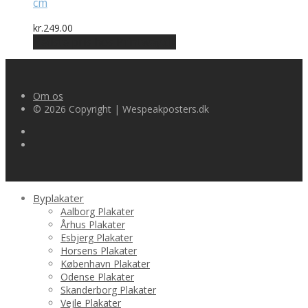
cm
kr.
249.00
Bedste pris hos Printway.dk
Om os
© 2026 Copyright | Wespeakposters.dk
Byplakater
Aalborg Plakater
Århus Plakater
Esbjerg Plakater
Horsens Plakater
København Plakater
Odense Plakater
Skanderborg Plakater
Vejle Plakater