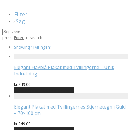
Filter
Søg
⁄
press
Enter
to search
Showing
“Tvillingen”
Elegant Havblå Plakat med Tvillingerne – Unik
Indretning
kr.
249.00
Bedste pris hos Printway.dk
Elegant Plakat med Tvillingernes Stjernetegn i Guld
– 70×100 cm
kr.
249.00
Bedste pris hos Printway.dk