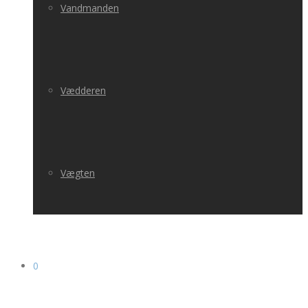
Vandmanden
Vædderen
Vægten
0