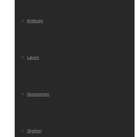
Krebsen
Løven
Skorpionen
Skytten