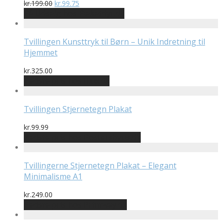
Den
Den
kr.
199.00
kr.
99.75
oprindelige
aktuelle
På Udsalg hos Plakatdyr.dk
pris
pris
var:
er:
kr.199.00.
kr.99.75.
Tvillingen Kunsttryk til Børn – Unik Indretning til
Hjemmet
kr.
325.00
Bedste pris hos Illux.dk
Tvillingen Stjernetegn Plakat
kr.
99.99
Bedste pris hos Postersbyus.dk
Tvillingerne Stjernetegn Plakat – Elegant
Minimalisme A1
kr.
249.00
Bedste pris hos Printway.dk