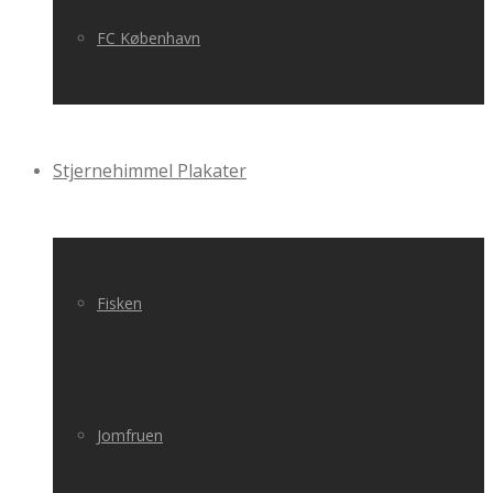
FC København
Stjernehimmel Plakater
Fisken
Jomfruen