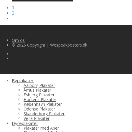
1
2
Om os
© 2026 Copyright | Wespeakposters.dk
Byplakater
Aalborg Plakater
Århus Plakater
Esbjerg Plakater
Horsens Plakater
København Plakater
Odense Plakater
Skanderborg Plakater
Vejle Plakater
Dyreplakater
Plakater med Aber