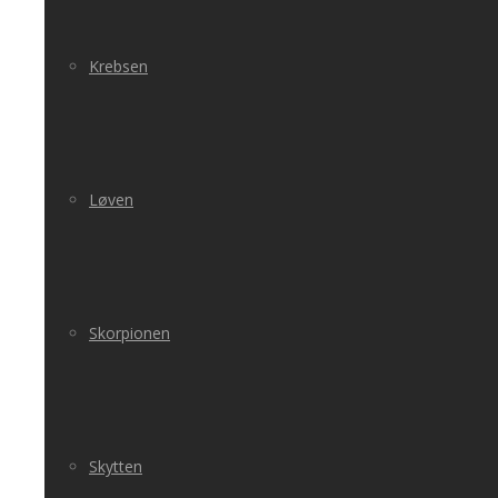
Krebsen
Løven
Skorpionen
Skytten