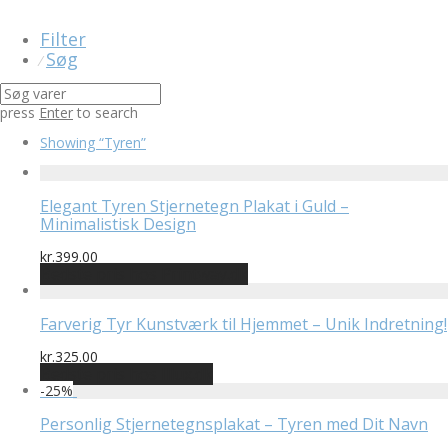
Filter
Søg
⁄
press
Enter
to search
Showing
“Tyren”
Elegant Tyren Stjernetegn Plakat i Guld –
Minimalistisk Design
kr.
399.00
Bedste pris hos Printway.dk
Farverig Tyr Kunstværk til Hjemmet – Unik Indretning!
kr.
325.00
Bedste pris hos Illux.dk
-
25
%
Personlig Stjernetegnsplakat – Tyren med Dit Navn