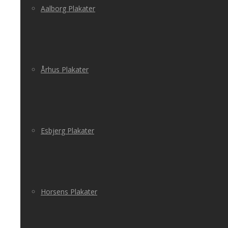
Aalborg Plakater
Århus Plakater
Esbjerg Plakater
Horsens Plakater