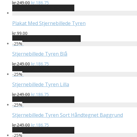
Den
Den
kr.
249.00
kr.
186.75
oprindelige
aktuelle
På Udsalg hos Plakatdyr.dk
pris
pris
var:
er:
kr.249.00.
kr.186.75.
Plakat Med Stjernebillede Tyren
kr.
99.00
Bedste pris hos Unikplakat.dk
-
25
%
Stjernebillede Tyren Blå
Den
Den
kr.
249.00
kr.
186.75
oprindelige
aktuelle
På Udsalg hos Plakatdyr.dk
pris
pris
-
25
%
var:
er:
kr.249.00.
kr.186.75.
Stjernebillede Tyren Lilla
Den
Den
kr.
249.00
kr.
186.75
oprindelige
aktuelle
På Udsalg hos Plakatdyr.dk
pris
pris
-
25
%
var:
er:
kr.249.00.
kr.186.75.
Stjernebillede Tyren Sort Håndtegnet Baggrund
Den
Den
kr.
249.00
kr.
186.75
oprindelige
aktuelle
På Udsalg hos Plakatdyr.dk
pris
pris
-
25
%