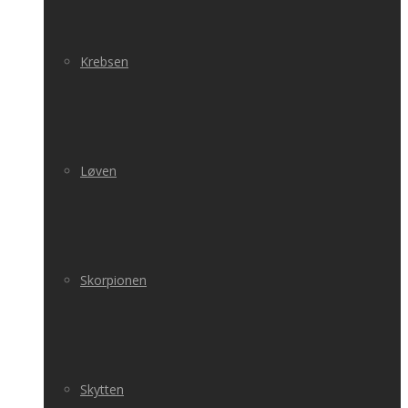
Krebsen
Løven
Skorpionen
Skytten