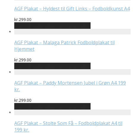
AGF Plakat – Hyldest til Gift Links – Fodboldkunst A4
kr.
299.00
Bedste pris hos Detbedstehjem.dk
AGF Plakat – Malaga Patrick Fodboldplakat til
Hjemmet
kr.
299.00
Bedste pris hos Detbedstehjem.dk
AGF Plakat – Paddy Mortensen Jubel i Grøn A4 199
kr.
kr.
299.00
Bedste pris hos Detbedstehjem.dk
AGF Plakat – Stolte Som Få – Fodboldplakat A4 til
199 kr.