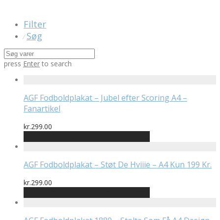
Filter
Søg
⁄
press
Enter
to search
AGF Fodboldplakat – Jubel efter Scoring A4 –
Fanartikel
kr.
299.00
Bedste pris hos Detbedstehjem.dk
AGF Fodboldplakat – Støt De Hviiie – A4 Kun 199 Kr.
kr.
299.00
Bedste pris hos Detbedstehjem.dk