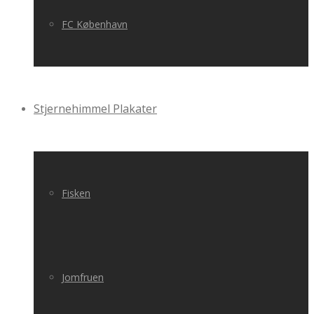
FC København
Stjernehimmel Plakater
Fisken
Jomfruen