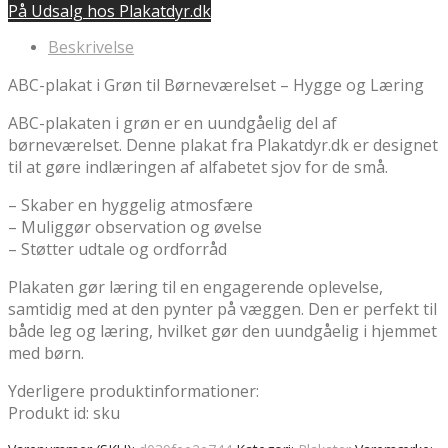
På Udsalg hos Plakatdyr.dk
pris
pris
var:
er:
Beskrivelse
kr.199.00.
kr.169.15.
ABC-plakat i Grøn til Børneværelset – Hygge og Læring
ABC-plakaten i grøn er en uundgåelig del af
børneværelset. Denne plakat fra Plakatdyr.dk er designet
til at gøre indlæringen af alfabetet sjov for de små.
– Skaber en hyggelig atmosfære
– Muliggør observation og øvelse
– Støtter udtale og ordforråd
Plakaten gør læring til en engagerende oplevelse,
samtidig med at den pynter på væggen. Den er perfekt til
både leg og læring, hvilket gør den uundgåelig i hjemmet
med børn.
Yderligere produktinformationer:
Produkt id: sku