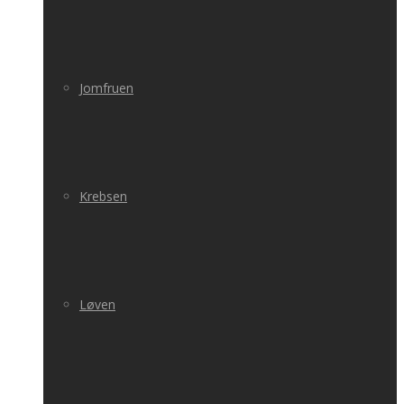
Jomfruen
Krebsen
Løven