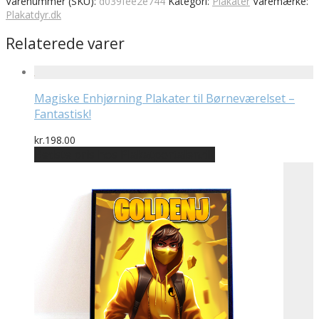
Varenummer (SKU):
d039fee2e744
Kategori:
Plakater
Varemærke:
Plakatdyr.dk
Relaterede varer
Magiske Enhjørning Plakater til Børneværelset –
Fantastisk!
kr.
198.00
Bedste pris hos Plakatportalen.dk