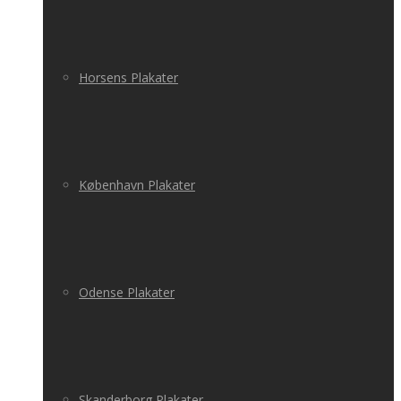
Horsens Plakater
København Plakater
Odense Plakater
Skanderborg Plakater