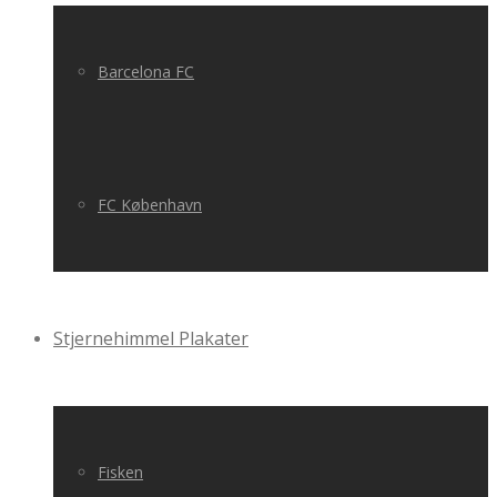
Barcelona FC
FC København
Stjernehimmel Plakater
Fisken