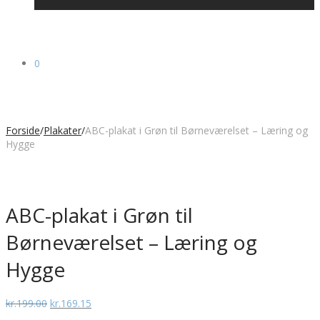
0
Forside
/
Plakater
/
ABC-plakat i Grøn til Børneværelset – Læring og
Hygge
ABC-plakat i Grøn til
Børneværelset – Læring og
Hygge
Den
Den
kr.
199.00
kr.
169.15
oprindelige
aktuelle