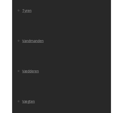
Tyren
Vandmanden
Vædderen
Vægten