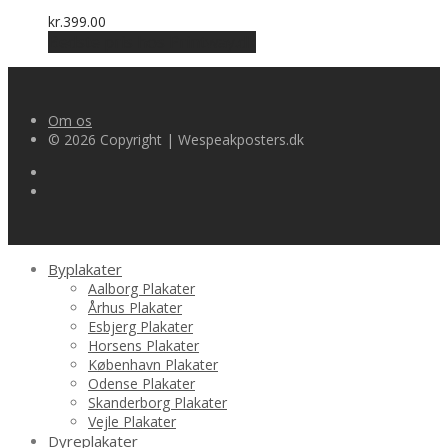
kr.
399.00
Bedste pris hos Printway.dk
Om os
© 2026 Copyright | Wespeakposters.dk
Byplakater
Aalborg Plakater
Århus Plakater
Esbjerg Plakater
Horsens Plakater
København Plakater
Odense Plakater
Skanderborg Plakater
Vejle Plakater
Dyreplakater