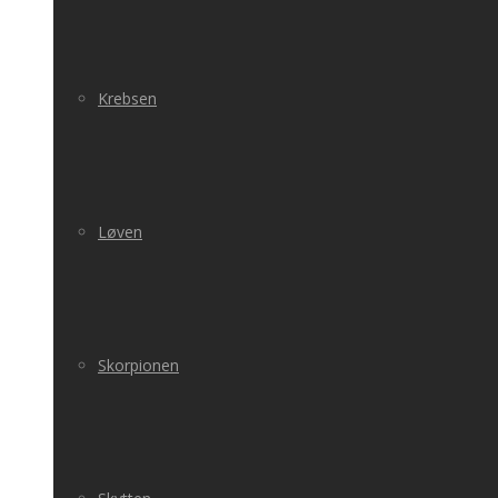
Krebsen
Løven
Skorpionen