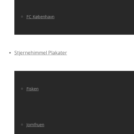
FC København
Stjernehimmel Plakater
Fisken
Jomfruen