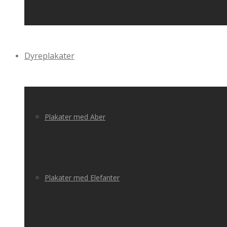
Dyreplakater
Plakater med Aber
Plakater med Elefanter