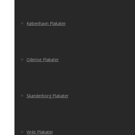
København Plakater
Odense Plakater
Skanderborg Plakater
Vejle Plakater