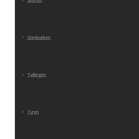
Skytten
Stenbukken
Tvillingen
Tyren