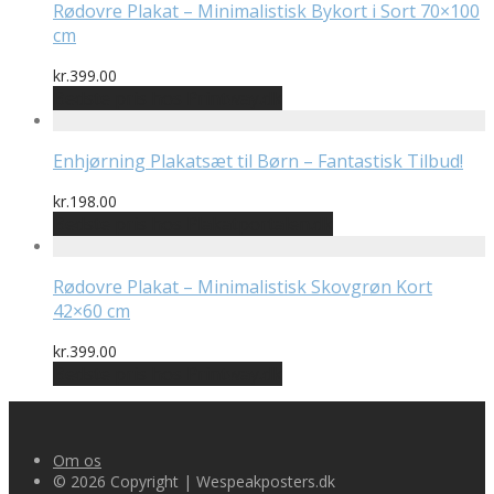
Rødovre Plakat – Minimalistisk Bykort i Sort 70×100
cm
kr.
399.00
Bedste pris hos Printway.dk
Enhjørning Plakatsæt til Børn – Fantastisk Tilbud!
kr.
198.00
Bedste pris hos Plakatportalen.dk
Rødovre Plakat – Minimalistisk Skovgrøn Kort
42×60 cm
kr.
399.00
Bedste pris hos Printway.dk
Om os
© 2026 Copyright | Wespeakposters.dk