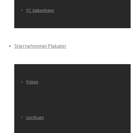
FC København
Stjernehimmel Plakater
Fisken
Jomfruen