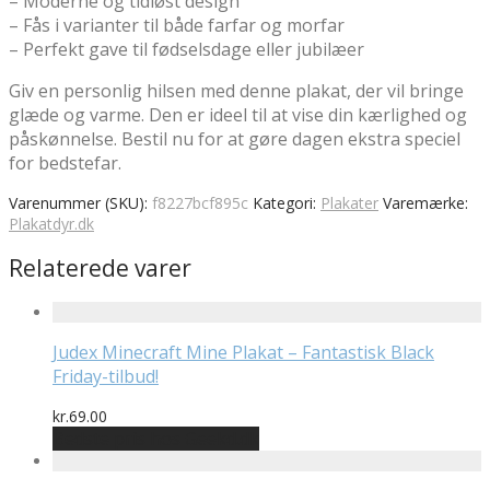
– Moderne og tidløst design
– Fås i varianter til både farfar og morfar
– Perfekt gave til fødselsdage eller jubilæer
Giv en personlig hilsen med denne plakat, der vil bringe
glæde og varme. Den er ideel til at vise din kærlighed og
påskønnelse. Bestil nu for at gøre dagen ekstra speciel
for bedstefar.
Varenummer (SKU):
f8227bcf895c
Kategori:
Plakater
Varemærke:
Plakatdyr.dk
Relaterede varer
Judex Minecraft Mine Plakat – Fantastisk Black
Friday-tilbud!
kr.
69.00
Bedste pris hos Geekd.dk