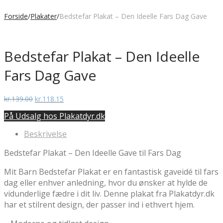
Forside
/
Plakater
/
Bedstefar Plakat – Den Ideelle Fars Dag Gave
Bedstefar Plakat – Den Ideelle
Fars Dag Gave
Den
Den
kr.
139.00
kr.
118.15
oprindelige
aktuelle
På Udsalg hos Plakatdyr.dk
pris
pris
var:
er:
Beskrivelse
kr.139.00.
kr.118.15.
Bedstefar Plakat – Den Ideelle Gave til Fars Dag
Mit Barn Bedstefar Plakat er en fantastisk gaveidé til fars
dag eller enhver anledning, hvor du ønsker at hylde de
vidunderlige fædre i dit liv. Denne plakat fra Plakatdyr.dk
har et stilrent design, der passer ind i ethvert hjem.