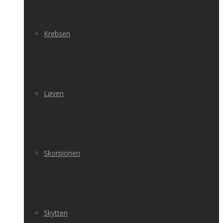
Krebsen
Løven
Skorpionen
Skytten