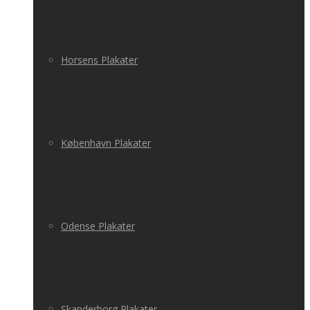
Horsens Plakater
København Plakater
Odense Plakater
Skanderborg Plakater