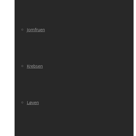
Jomfruen
Krebsen
Løven