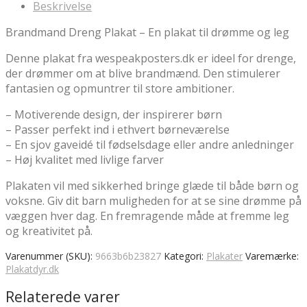
Beskrivelse
kr.149.00.
kr.126.65.
Brandmand Dreng Plakat – En plakat til drømme og leg
Denne plakat fra wespeakposters.dk er ideel for drenge,
der drømmer om at blive brandmænd. Den stimulerer
fantasien og opmuntrer til store ambitioner.
– Motiverende design, der inspirerer børn
– Passer perfekt ind i ethvert børneværelse
– En sjov gaveidé til fødselsdage eller andre anledninger
– Høj kvalitet med livlige farver
Plakaten vil med sikkerhed bringe glæde til både børn og
voksne. Giv dit barn muligheden for at se sine drømme på
væggen hver dag. En fremragende måde at fremme leg
og kreativitet på.
Varenummer (SKU):
9663b6b23827
Kategori:
Plakater
Varemærke:
Plakatdyr.dk
Relaterede varer