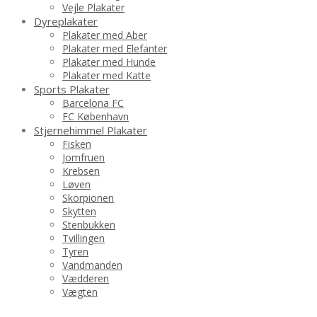
Vejle Plakater
Dyreplakater
Plakater med Aber
Plakater med Elefanter
Plakater med Hunde
Plakater med Katte
Sports Plakater
Barcelona FC
FC København
Stjernehimmel Plakater
Fisken
Jomfruen
Krebsen
Løven
Skorpionen
Skytten
Stenbukken
Tvillingen
Tyren
Vandmanden
Vædderen
Vægten