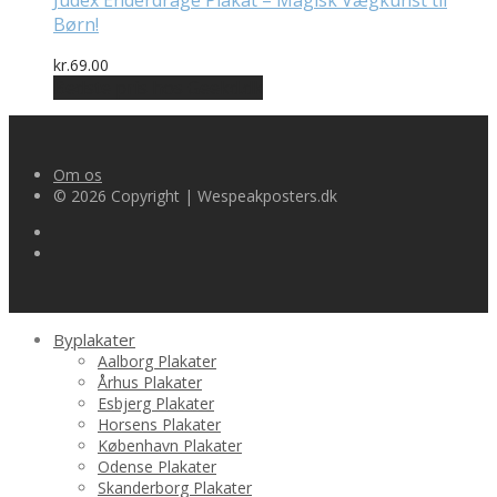
Judex Enderdrage Plakat – Magisk Vægkunst til
Børn!
kr.
69.00
Bedste pris hos Geekd.dk
Om os
© 2026 Copyright | Wespeakposters.dk
Byplakater
Aalborg Plakater
Århus Plakater
Esbjerg Plakater
Horsens Plakater
København Plakater
Odense Plakater
Skanderborg Plakater