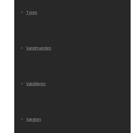
Tyren
Vandmanden
Vædderen
Vægten