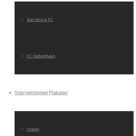
Barcelona FC
FC København
Stjernehimmel Plakater
Fisken