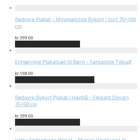
Rødovre Plakat – Minimalistisk Bykort i Sort 70×100
cm
kr.
399.00
Bedste pris hos Printway.dk
Enhjørning Plakatsæt til Børn – Fantastisk Tilbud!
kr.
198.00
Bedste pris hos Plakatportalen.dk
Rødovre Bykort Plakat i Havblå – Elegant Design
35×50 cm
kr.
399.00
Bedste pris hos Printway.dk