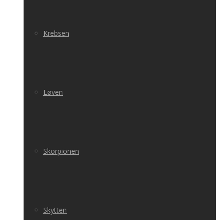
Krebsen
Løven
Skorpionen
Skytten