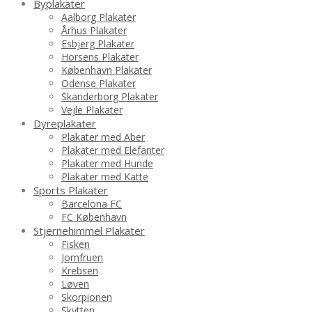
Byplakater
Aalborg Plakater
Århus Plakater
Esbjerg Plakater
Horsens Plakater
København Plakater
Odense Plakater
Skanderborg Plakater
Vejle Plakater
Dyreplakater
Plakater med Aber
Plakater med Elefanter
Plakater med Hunde
Plakater med Katte
Sports Plakater
Barcelona FC
FC København
Stjernehimmel Plakater
Fisken
Jomfruen
Krebsen
Løven
Skorpionen
Skytten