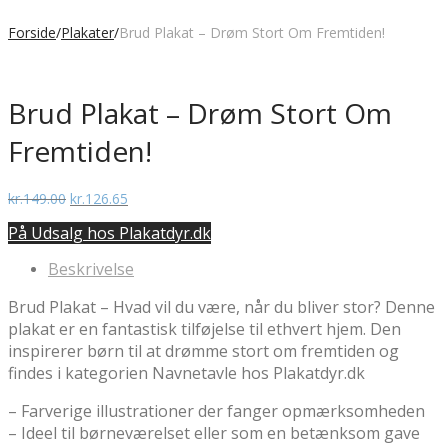
Forside
/
Plakater
/
Brud Plakat – Drøm Stort Om Fremtiden!
Brud Plakat – Drøm Stort Om
Fremtiden!
Den
Den
kr.
149.00
kr.
126.65
oprindelige
aktuelle
På Udsalg hos Plakatdyr.dk
pris
pris
var:
er:
Beskrivelse
kr.149.00.
kr.126.65.
Brud Plakat – Hvad vil du være, når du bliver stor? Denne
plakat er en fantastisk tilføjelse til ethvert hjem. Den
inspirerer børn til at drømme stort om fremtiden og
findes i kategorien Navnetavle hos Plakatdyr.dk
– Farverige illustrationer der fanger opmærksomheden
– Ideel til børneværelset eller som en betænksom gave