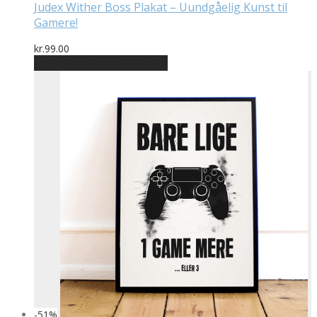
Judex Wither Boss Plakat – Uundgåelig Kunst til
Gamere!
kr.
99.00
Bedste pris hos Geekd.dk
-
51
%