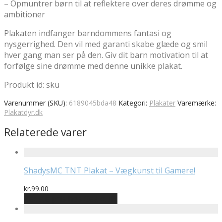
– Opmuntrer børn til at reflektere over deres drømme og
ambitioner
Plakaten indfanger barndommens fantasi og
nysgerrighed. Den vil med garanti skabe glæde og smil
hver gang man ser på den. Giv dit barn motivation til at
forfølge sine drømme med denne unikke plakat.
Produkt id: sku
Varenummer (SKU):
6189045bda48
Kategori:
Plakater
Varemærke:
Plakatdyr.dk
Relaterede varer
ShadysMC TNT Plakat – Vægkunst til Gamere!
kr.
99.00
Bedste pris hos Geekd.dk