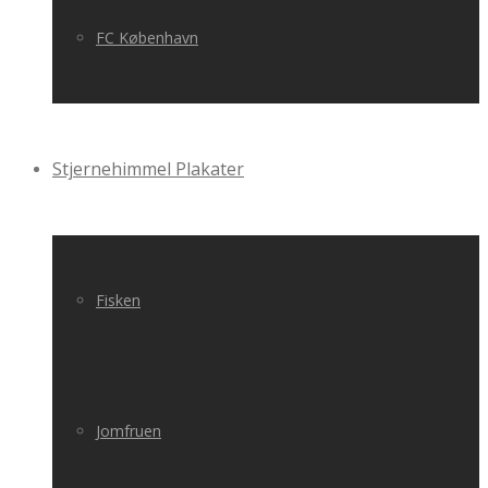
FC København
Stjernehimmel Plakater
Fisken
Jomfruen