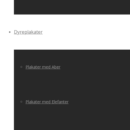
Dyreplakater
Plakater med Aber
Plakater med Elefanter