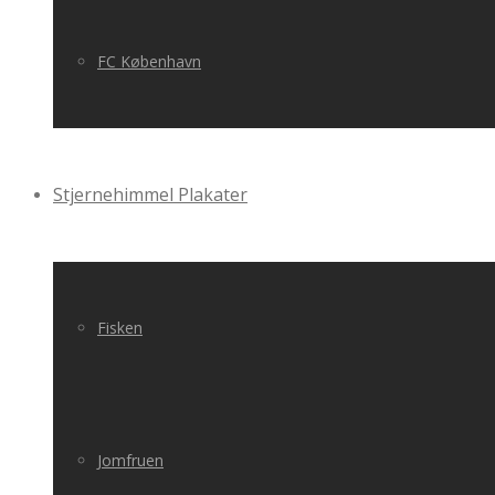
FC København
Stjernehimmel Plakater
Fisken
Jomfruen