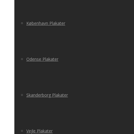
København Plakater
Odense Plakater
Skanderborg Plakater
Vejle Plakater