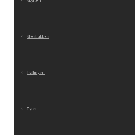
Skytten
Stenbukken
Tvillingen
Tyren