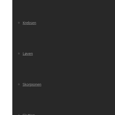
Krebsen
Løven
Skorpionen