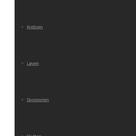
Krebsen
Løven
Skorpionen