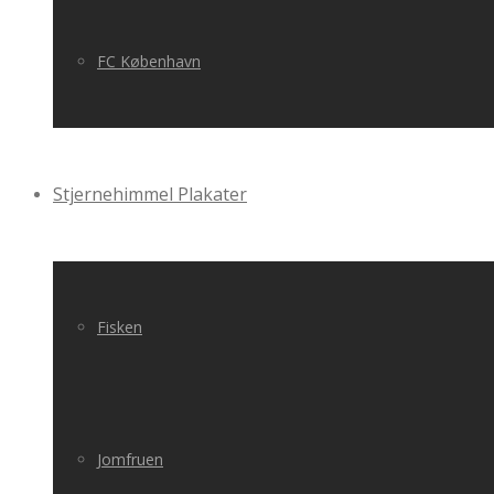
FC København
Stjernehimmel Plakater
Fisken
Jomfruen