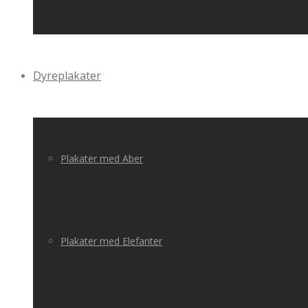
Dyreplakater
Plakater med Aber
Plakater med Elefanter