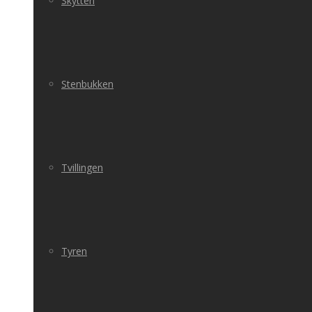
Skytten
Stenbukken
Tvillingen
Tyren