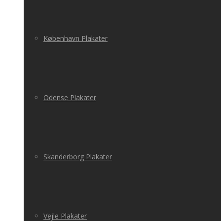
København Plakater
Odense Plakater
Skanderborg Plakater
Vejle Plakater