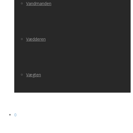
Vandmanden
Vædderen
Vægten
0