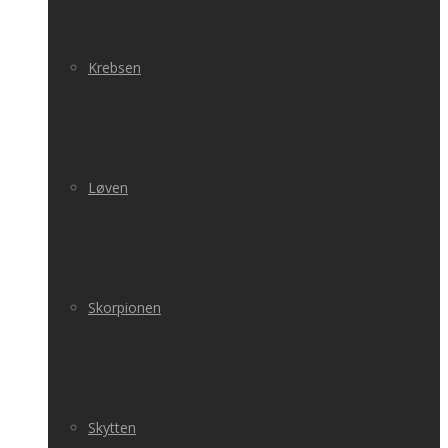
Krebsen
Løven
Skorpionen
Skytten