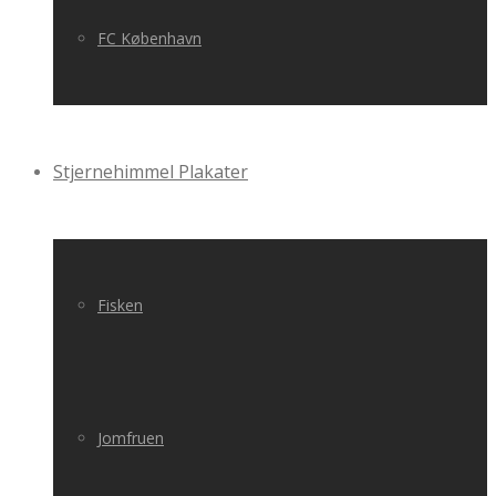
FC København
Stjernehimmel Plakater
Fisken
Jomfruen