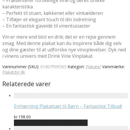
– Præsenterer forskellige vine og deres unikke
karakteristika
– Perfekt til stuen, køkkenet eller vinkælderen
– Tilføjer et elegant touch til din indretning
– En fantastisk gaveidé til vinentusiaster
Vin er mere end blot en drik; det er en rejse gennem
smag. Med denne plakat kan du inspirere både dig selv
og dine gæster til at udforske nye vinoplevelser. Dyk ned
i vinens univers med Drink Vine Vinplakat.
Varenummer (SKU):
01d07f99f365
Kategori:
Plakater
Varemærke:
Plakatdyr.dk
Relaterede varer
Enhjørning Plakatsæt til Børn – Fantastisk Tilbud!
kr.
198.00
Bedste pris hos Plakatportalen.dk