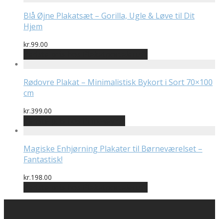
Blå Øjne Plakatsæt – Gorilla, Ugle & Løve til Dit
Hjem
kr.
99.00
Bedste pris hos Plakatportalen.dk
Rødovre Plakat – Minimalistisk Bykort i Sort 70×100
cm
kr.
399.00
Bedste pris hos Printway.dk
Magiske Enhjørning Plakater til Børneværelset –
Fantastisk!
kr.
198.00
Bedste pris hos Plakatportalen.dk