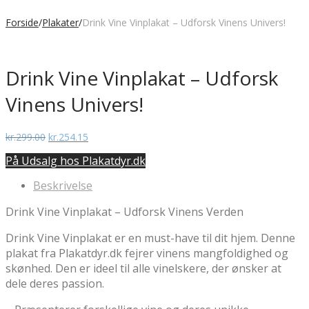
Forside
/
Plakater
/
Drink Vine Vinplakat – Udforsk Vinens Univers!
Drink Vine Vinplakat – Udforsk
Vinens Univers!
Den
Den
kr.
299.00
kr.
254.15
oprindelige
aktuelle
På Udsalg hos Plakatdyr.dk
pris
pris
var:
er:
Beskrivelse
kr.299.00.
kr.254.15.
Drink Vine Vinplakat – Udforsk Vinens Verden
Drink Vine Vinplakat er en must-have til dit hjem. Denne
plakat fra Plakatdyr.dk fejrer vinens mangfoldighed og
skønhed. Den er ideel til alle vinelskere, der ønsker at
dele deres passion.