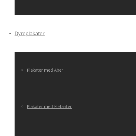
Dyreplakater
Plakater med Aber
Plakater med Elefanter