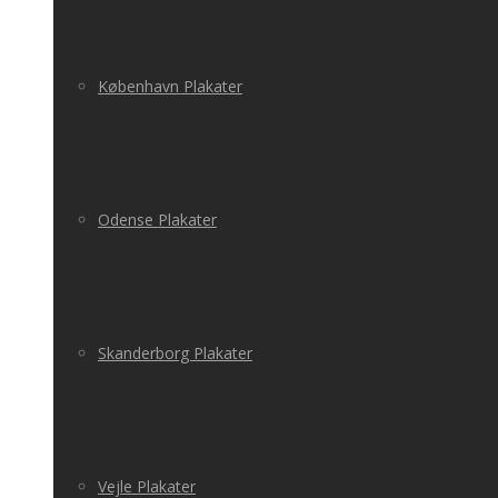
København Plakater
Odense Plakater
Skanderborg Plakater
Vejle Plakater