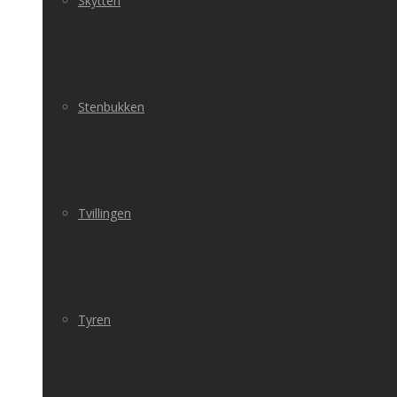
Skytten
Stenbukken
Tvillingen
Tyren