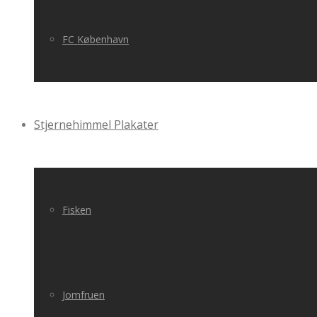
FC København
Stjernehimmel Plakater
Fisken
Jomfruen