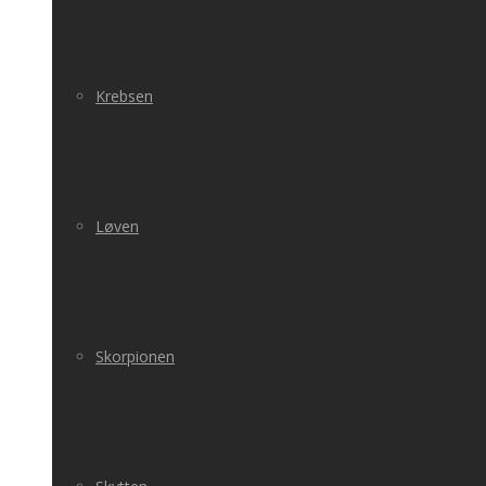
Krebsen
Løven
Skorpionen