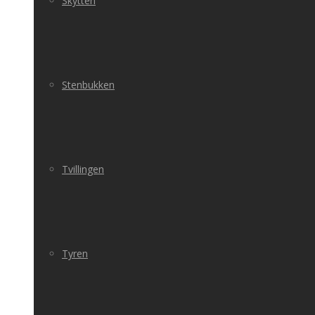
Skytten
Stenbukken
Tvillingen
Tyren