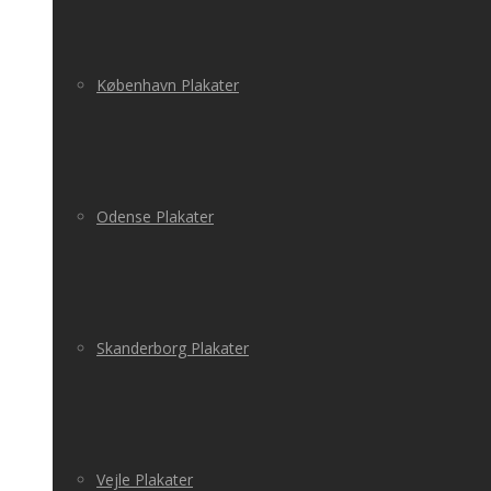
København Plakater
Odense Plakater
Skanderborg Plakater
Vejle Plakater