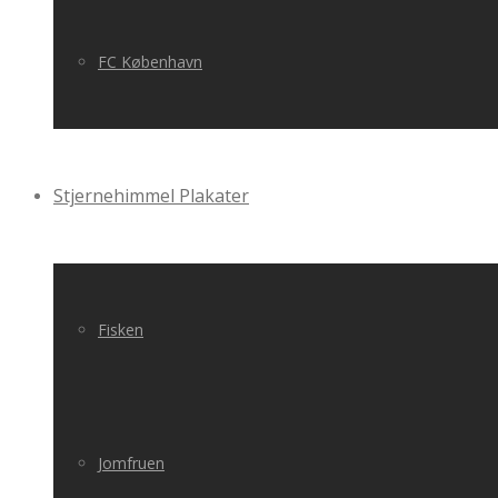
FC København
Stjernehimmel Plakater
Fisken
Jomfruen