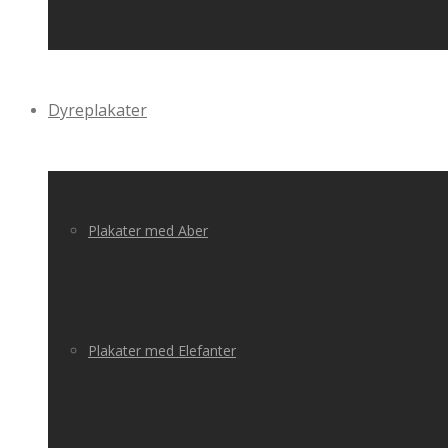
Dyreplakater
Plakater med Aber
Plakater med Elefanter