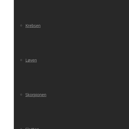
Krebsen
Løven
Skorpionen