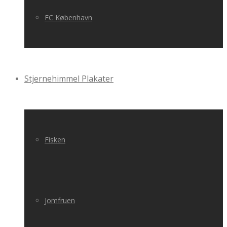
FC København
Stjernehimmel Plakater
Fisken
Jomfruen