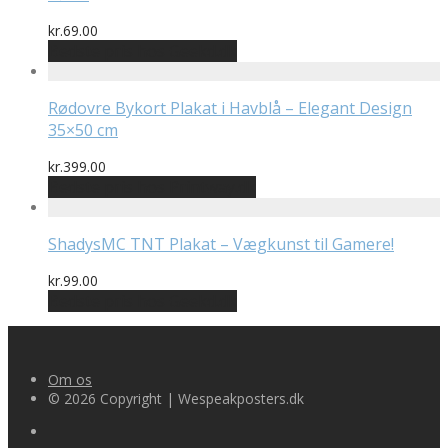
kr.
69.00
Bedste pris hos Geekd.dk
Rødovre Bykort Plakat i Havblå – Elegant Design
35×50 cm
kr.
399.00
Bedste pris hos Printway.dk
ShadysMC TNT Plakat – Vægkunst til Gamere!
kr.
99.00
Bedste pris hos Geekd.dk
Om os
© 2026 Copyright | Wespeakposters.dk