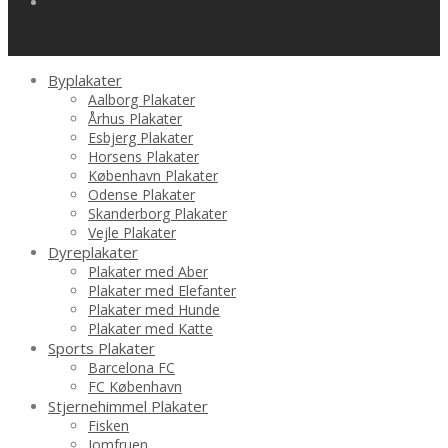
Byplakater
Aalborg Plakater
Århus Plakater
Esbjerg Plakater
Horsens Plakater
København Plakater
Odense Plakater
Skanderborg Plakater
Vejle Plakater
Dyreplakater
Plakater med Aber
Plakater med Elefanter
Plakater med Hunde
Plakater med Katte
Sports Plakater
Barcelona FC
FC København
Stjernehimmel Plakater
Fisken
Jomfruen