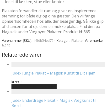
– Ideel til køkken, stue eller kontor
Plakaten forvandler dit rum og giver en inspirerende
stemning for både dig og dine gæster. Den vil fange
opmærksomheden hos alle, der besøger dig. Gå ikke glip
af chancen for at eje denne smukke plakat. Find den på
Naga.dk under Vægpynt Plakater. Produkt id: 865
Varenummer (SKU):
14fdb54ed764
Kategori:
Plakater
Varemærke:
Naga
Relaterede varer
Judex Jungle Plakat – Magisk Kunst til Dit Hjem
kr.
99.00
Bedste pris hos Geekd.dk
Judex Enderdrage Plakat – Magisk Vægkunst til
Børn!