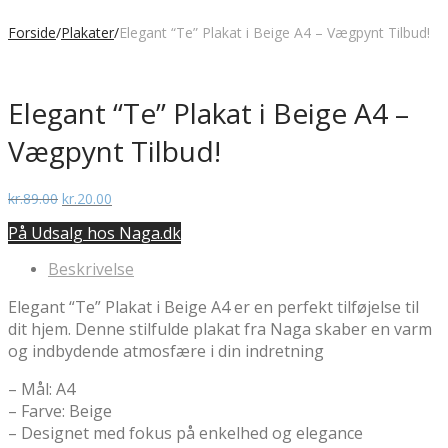
Forside
/
Plakater
/
Elegant “Te” Plakat i Beige A4 – Vægpynt Tilbud!
Elegant “Te” Plakat i Beige A4 –
Vægpynt Tilbud!
Den
Den
kr.
89.00
kr.
20.00
oprindelige
aktuelle
På Udsalg hos Naga.dk
pris
pris
var:
er:
Beskrivelse
kr.89.00.
kr.20.00.
Elegant “Te” Plakat i Beige A4 er en perfekt tilføjelse til
dit hjem. Denne stilfulde plakat fra Naga skaber en varm
og indbydende atmosfære i din indretning
– Mål: A4
– Farve: Beige
– Designet med fokus på enkelhed og elegance