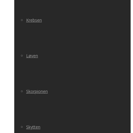
Krebsen
Løven
Skorpionen
Skytten