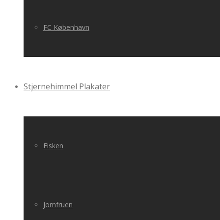
FC København
Stjernehimmel Plakater
Fisken
Jomfruen