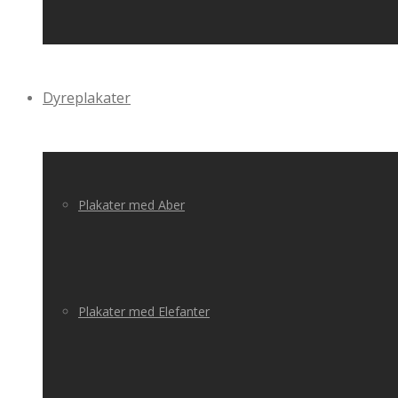
Dyreplakater
Plakater med Aber
Plakater med Elefanter