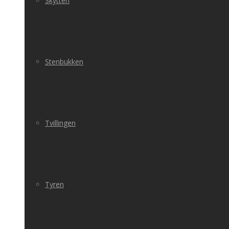
Skytten
Stenbukken
Tvillingen
Tyren