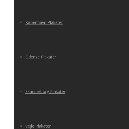
København Plakater
Odense Plakater
Skanderborg Plakater
Vejle Plakater