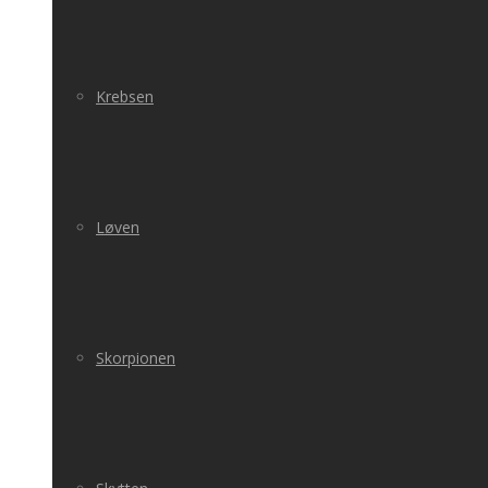
Krebsen
Løven
Skorpionen