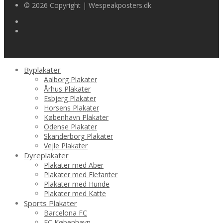
© 2026 Copyright | Wespeakposters.dk
Byplakater
Aalborg Plakater
Århus Plakater
Esbjerg Plakater
Horsens Plakater
København Plakater
Odense Plakater
Skanderborg Plakater
Vejle Plakater
Dyreplakater
Plakater med Aber
Plakater med Elefanter
Plakater med Hunde
Plakater med Katte
Sports Plakater
Barcelona FC
FC København