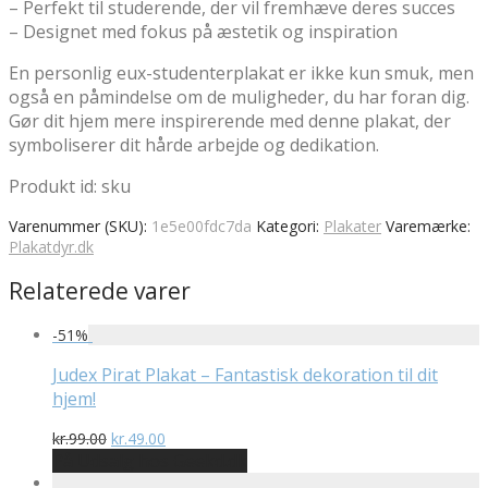
– Perfekt til studerende, der vil fremhæve deres succes
– Designet med fokus på æstetik og inspiration
En personlig eux-studenterplakat er ikke kun smuk, men
også en påmindelse om de muligheder, du har foran dig.
Gør dit hjem mere inspirerende med denne plakat, der
symboliserer dit hårde arbejde og dedikation.
Produkt id: sku
Varenummer (SKU):
1e5e00fdc7da
Kategori:
Plakater
Varemærke:
Plakatdyr.dk
Relaterede varer
-
51
%
Judex Pirat Plakat – Fantastisk dekoration til dit
hjem!
Den
Den
kr.
99.00
kr.
49.00
oprindelige
aktuelle
På Udsalg hos Geekd.dk
pris
pris