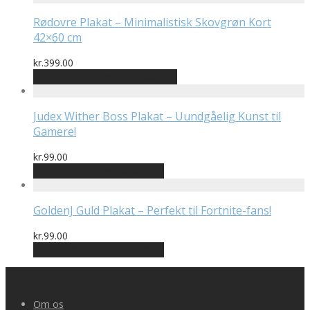
var:
er:
kr.99.00.
kr.49.00.
Rødovre Plakat – Minimalistisk Skovgrøn Kort
42×60 cm
kr.
399.00
Bedste pris hos Printway.dk
Judex Wither Boss Plakat – Uundgåelig Kunst til
Gamere!
kr.
99.00
Bedste pris hos Geekd.dk
GoldenJ Guld Plakat – Perfekt til Fortnite-fans!
kr.
99.00
Bedste pris hos Geekd.dk
Om os