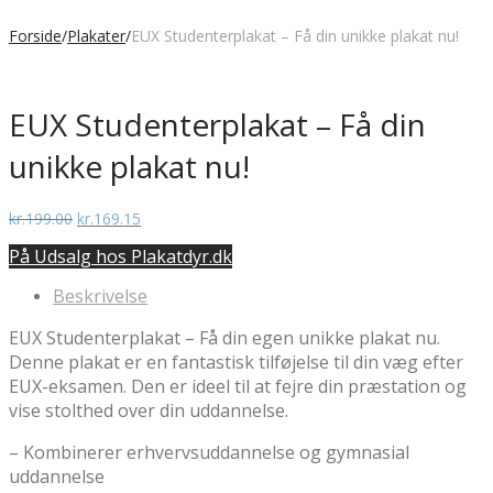
Forside
/
Plakater
/
EUX Studenterplakat – Få din unikke plakat nu!
EUX Studenterplakat – Få din
unikke plakat nu!
Den
Den
kr.
199.00
kr.
169.15
oprindelige
aktuelle
På Udsalg hos Plakatdyr.dk
pris
pris
var:
er:
Beskrivelse
kr.199.00.
kr.169.15.
EUX Studenterplakat – Få din egen unikke plakat nu.
Denne plakat er en fantastisk tilføjelse til din væg efter
EUX-eksamen. Den er ideel til at fejre din præstation og
vise stolthed over din uddannelse.
– Kombinerer erhvervsuddannelse og gymnasial
uddannelse