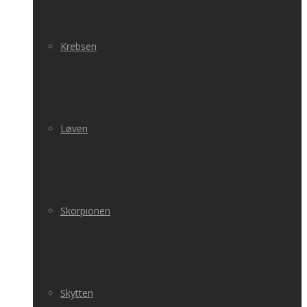
Krebsen
Løven
Skorpionen
Skytten