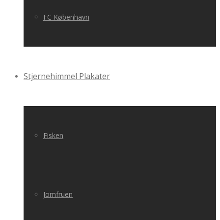
FC København
Stjernehimmel Plakater
Fisken
Jomfruen