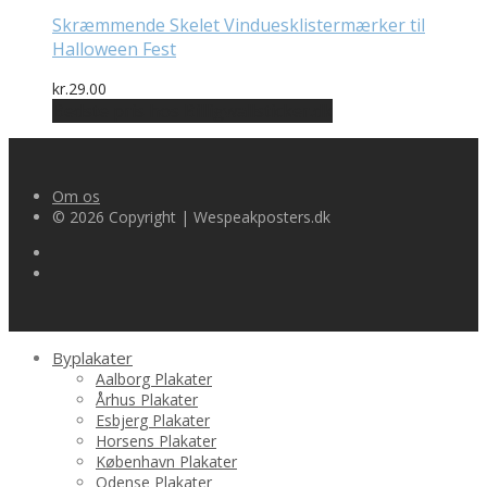
Skræmmende Skelet Vinduesklistermærker til
Halloween Fest
kr.
29.00
Bedste pris hos Billigwallsticker.dk
Om os
© 2026 Copyright | Wespeakposters.dk
Byplakater
Aalborg Plakater
Århus Plakater
Esbjerg Plakater
Horsens Plakater
København Plakater
Odense Plakater