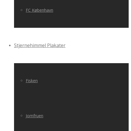
FC København
Stjernehimmel Plakater
Fisken
Jomfruen