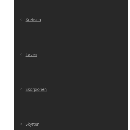
Krebsen
Løven
Skorpionen
Skytten