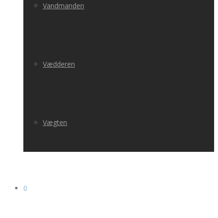
Vandmanden
Vædderen
Vægten
0