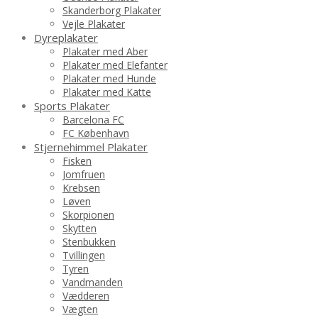
Skanderborg Plakater
Vejle Plakater
Dyreplakater
Plakater med Aber
Plakater med Elefanter
Plakater med Hunde
Plakater med Katte
Sports Plakater
Barcelona FC
FC København
Stjernehimmel Plakater
Fisken
Jomfruen
Krebsen
Løven
Skorpionen
Skytten
Stenbukken
Tvillingen
Tyren
Vandmanden
Vædderen
Vægten