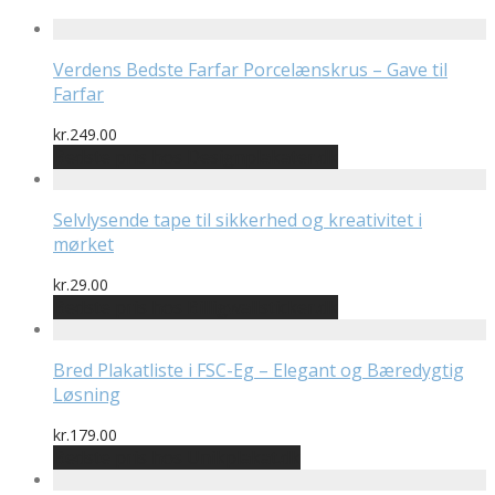
Verdens Bedste Farfar Porcelænskrus – Gave til
Farfar
kr.
249.00
Bedste pris hos Designplakater.dk
Selvlysende tape til sikkerhed og kreativitet i
mørket
kr.
29.00
Bedste pris hos Billigwallsticker.dk
Bred Plakatliste i FSC-Eg – Elegant og Bæredygtig
Løsning
kr.
179.00
Bedste pris hos Unikplakat.dk