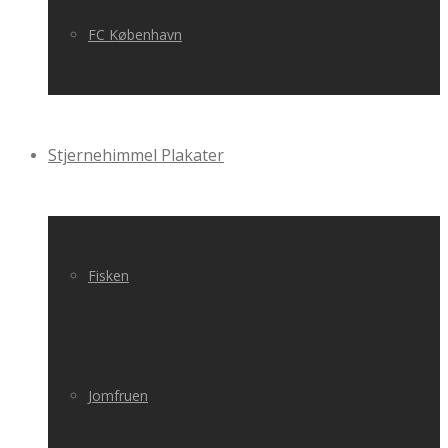
FC København
Stjernehimmel Plakater
Fisken
Jomfruen