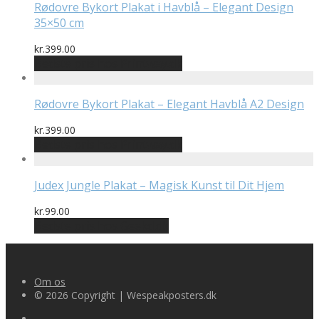
Rødovre Bykort Plakat i Havblå – Elegant Design
35×50 cm
kr.
399.00
Bedste pris hos Printway.dk
Rødovre Bykort Plakat – Elegant Havblå A2 Design
kr.
399.00
Bedste pris hos Printway.dk
Judex Jungle Plakat – Magisk Kunst til Dit Hjem
kr.
99.00
Bedste pris hos Geekd.dk
Om os
© 2026 Copyright | Wespeakposters.dk