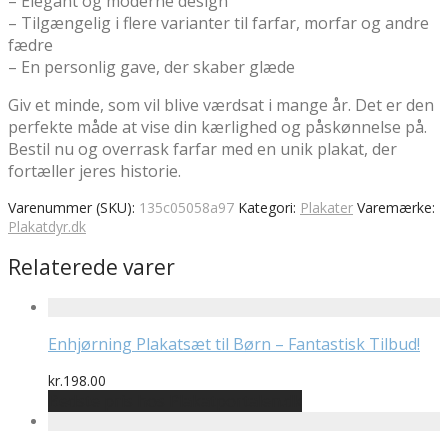
– Elegant og moderne design
– Tilgængelig i flere varianter til farfar, morfar og andre
fædre
– En personlig gave, der skaber glæde
Giv et minde, som vil blive værdsat i mange år. Det er den
perfekte måde at vise din kærlighed og påskønnelse på.
Bestil nu og overrask farfar med en unik plakat, der
fortæller jeres historie.
Varenummer (SKU):
135c05058a97
Kategori:
Plakater
Varemærke:
Plakatdyr.dk
Relaterede varer
Enhjørning Plakatsæt til Børn – Fantastisk Tilbud!
kr.
198.00
Bedste pris hos Plakatportalen.dk