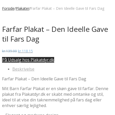
Forside
/
Plakater
/
Farfar Plakat – Den Ideelle Gave til Fars Dag
Farfar Plakat – Den Ideelle Gave
til Fars Dag
Den
Den
kr.
139.00
kr.
118.15
oprindelige
aktuelle
På Udsalg hos Plakatdyr.dk
pris
pris
var:
er:
Beskrivelse
kr.139.00.
kr.118.15.
Farfar Plakat – Den Ideelle Gave til Fars Dag
Mit Barn Farfar Plakat er en skøn gave til farfar. Denne
plakat fra Plakatdyr.dk er skabt med omtanke og stil,
ideel til at vise din taknemmelighed på fars dag eller
enhver særlig lejlighed.