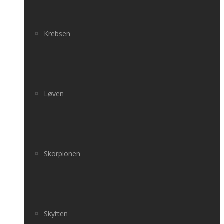
Krebsen
Løven
Skorpionen
Skytten