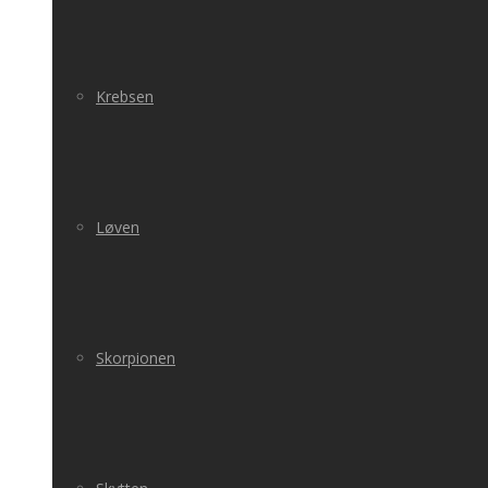
Krebsen
Løven
Skorpionen