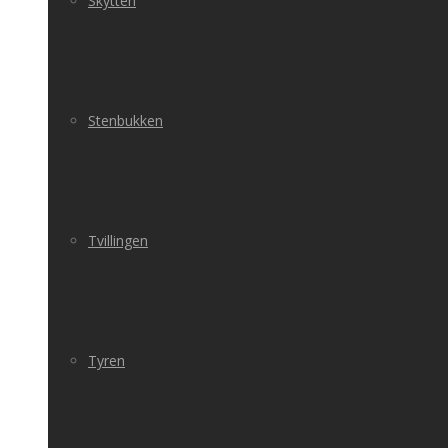
Skytten
Stenbukken
Tvillingen
Tyren