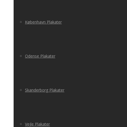
København Plakater
Odense Plakater
Skanderborg Plakater
Vejle Plakater