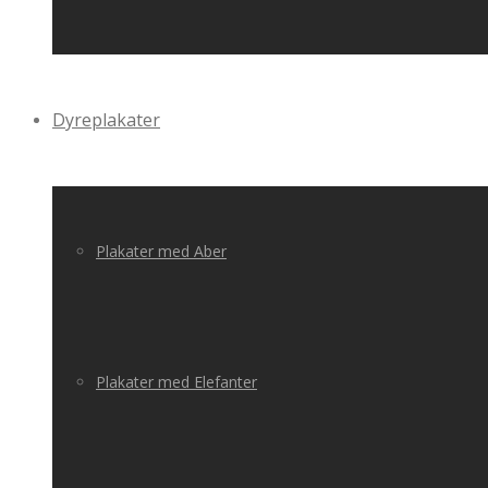
Dyreplakater
Plakater med Aber
Plakater med Elefanter