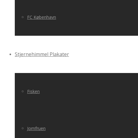
FC København
Stjernehimmel Plakater
Fisken
Jomfruen