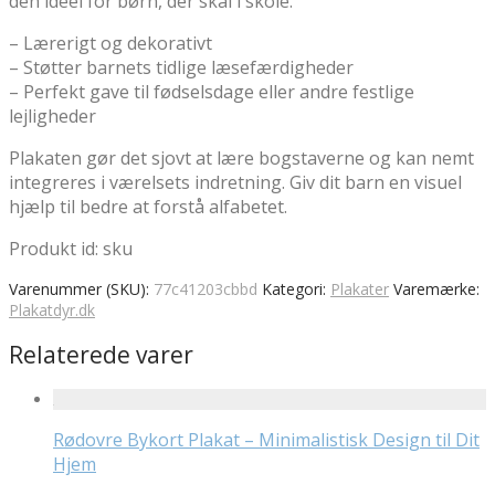
den ideel for børn, der skal i skole.
– Lærerigt og dekorativt
– Støtter barnets tidlige læsefærdigheder
– Perfekt gave til fødselsdage eller andre festlige
lejligheder
Plakaten gør det sjovt at lære bogstaverne og kan nemt
integreres i værelsets indretning. Giv dit barn en visuel
hjælp til bedre at forstå alfabetet.
Produkt id: sku
Varenummer (SKU):
77c41203cbbd
Kategori:
Plakater
Varemærke:
Plakatdyr.dk
Relaterede varer
Rødovre Bykort Plakat – Minimalistisk Design til Dit
Hjem