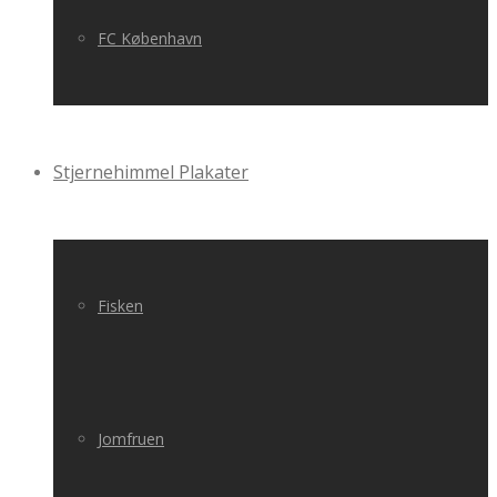
FC København
Stjernehimmel Plakater
Fisken
Jomfruen