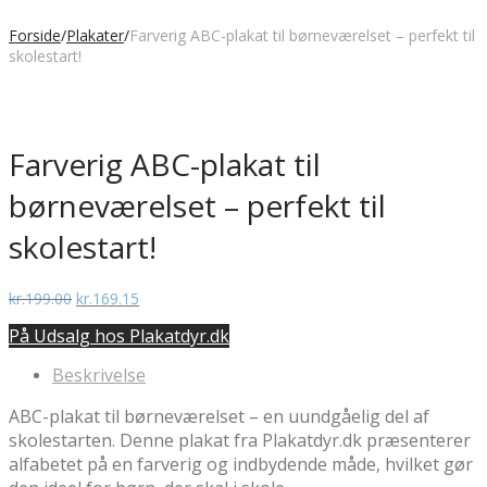
Forside
/
Plakater
/
Farverig ABC-plakat til børneværelset – perfekt til
skolestart!
Farverig ABC-plakat til
børneværelset – perfekt til
skolestart!
Den
Den
kr.
199.00
kr.
169.15
oprindelige
aktuelle
På Udsalg hos Plakatdyr.dk
pris
pris
var:
er:
Beskrivelse
kr.199.00.
kr.169.15.
ABC-plakat til børneværelset – en uundgåelig del af
skolestarten. Denne plakat fra Plakatdyr.dk præsenterer
alfabetet på en farverig og indbydende måde, hvilket gør