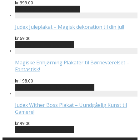
kr.
399.00
Bedste pris hos Printway.dk
Judex Juleplakat – Magisk dekoration til din jul!
kr.
69.00
Bedste pris hos Geekd.dk
Magiske Enhjørning Plakater til Børneværelset –
Fantastisk!
kr.
198.00
Bedste pris hos Plakatportalen.dk
Judex Wither Boss Plakat – Uundgåelig Kunst til
Gamere!
kr.
99.00
Bedste pris hos Geekd.dk