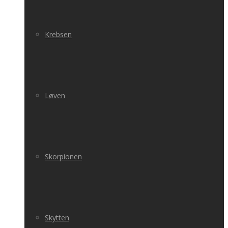
Krebsen
Løven
Skorpionen
Skytten