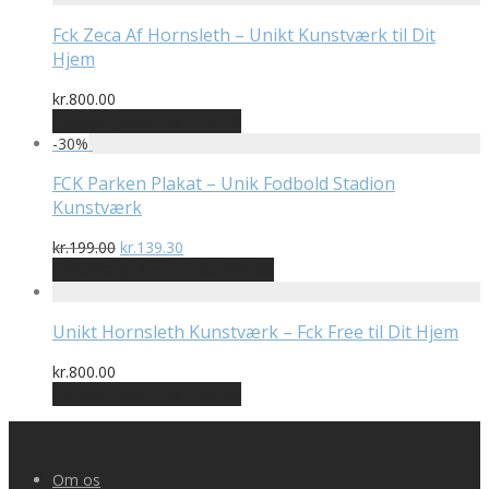
Fck Zeca Af Hornsleth – Unikt Kunstværk til Dit
Hjem
kr.
800.00
Bedste pris hos Illux.dk
-
30
%
FCK Parken Plakat – Unik Fodbold Stadion
Kunstværk
Den
Den
kr.
199.00
kr.
139.30
oprindelige
aktuelle
På Udsalg hos Plakatdyr.dk
pris
pris
var:
er:
kr.199.00.
kr.139.30.
Unikt Hornsleth Kunstværk – Fck Free til Dit Hjem
kr.
800.00
Bedste pris hos Illux.dk
Om os