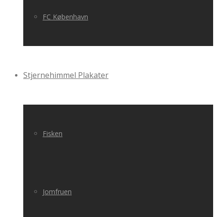
FC København
Stjernehimmel Plakater
Fisken
Jomfruen