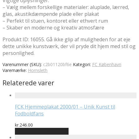
Vigtige oplysninger:
– Vælg mellem forskellige materialer: aluplade, lærred,
glas, akustikdæmpende plade eller plakat
– Perfekt til stuen, kontoret eller ethvert rum
– Skaber en moderne og kreativ atmosfære
Produkt ID: 16055. Gå ikke glip af muligheden for at eje
dette unikke kunstværk, der vil pryde dit hjem med stil og
personlighed.
Varenummer (SKU):
c2b01120bf6e
Kategori:
FC København
Varemærke:
Hornsleth
Relaterede varer
FCK Hjemmeplakat 2000/01 – Unik Kunst til
Fodboldfans
kr.
246.00
Bedste pris hos Illux.dk