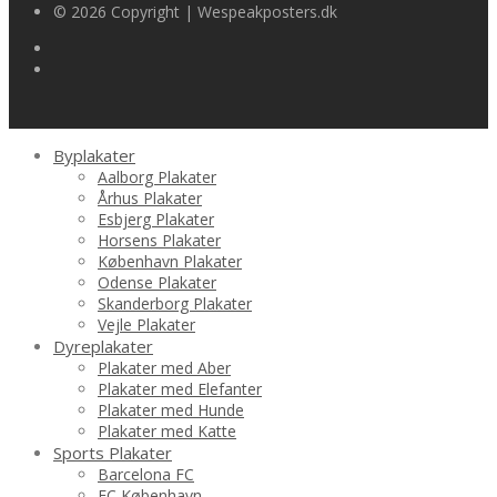
© 2026 Copyright | Wespeakposters.dk
Byplakater
Aalborg Plakater
Århus Plakater
Esbjerg Plakater
Horsens Plakater
København Plakater
Odense Plakater
Skanderborg Plakater
Vejle Plakater
Dyreplakater
Plakater med Aber
Plakater med Elefanter
Plakater med Hunde
Plakater med Katte
Sports Plakater
Barcelona FC
FC København