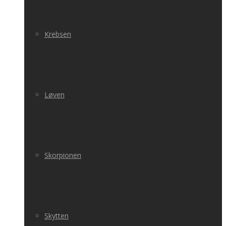
Krebsen
Løven
Skorpionen
Skytten