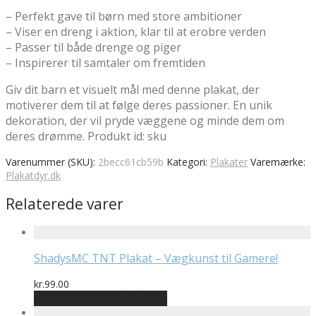
– Perfekt gave til børn med store ambitioner
– Viser en dreng i aktion, klar til at erobre verden
– Passer til både drenge og piger
– Inspirerer til samtaler om fremtiden
Giv dit barn et visuelt mål med denne plakat, der
motiverer dem til at følge deres passioner. En unik
dekoration, der vil pryde væggene og minde dem om
deres drømme. Produkt id: sku
Varenummer (SKU):
2becc61cb59b
Kategori:
Plakater
Varemærke:
Plakatdyr.dk
Relaterede varer
ShadysMC TNT Plakat – Vægkunst til Gamere!
kr.
99.00
Bedste pris hos Geekd.dk