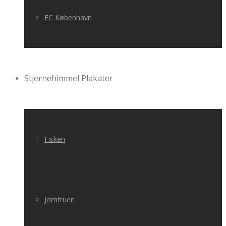
FC København
Stjernehimmel Plakater
Fisken
Jomfruen