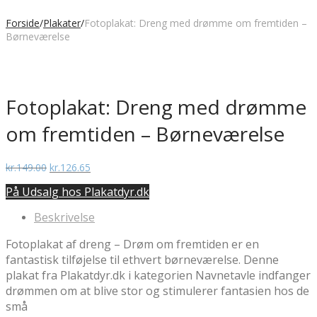
Forside
/
Plakater
/
Fotoplakat: Dreng med drømme om fremtiden –
Børneværelse
Fotoplakat: Dreng med drømme
om fremtiden – Børneværelse
Den
Den
kr.
149.00
kr.
126.65
oprindelige
aktuelle
På Udsalg hos Plakatdyr.dk
pris
pris
var:
er:
Beskrivelse
kr.149.00.
kr.126.65.
Fotoplakat af dreng – Drøm om fremtiden er en
fantastisk tilføjelse til ethvert børneværelse. Denne
plakat fra Plakatdyr.dk i kategorien Navnetavle indfanger
drømmen om at blive stor og stimulerer fantasien hos de
små