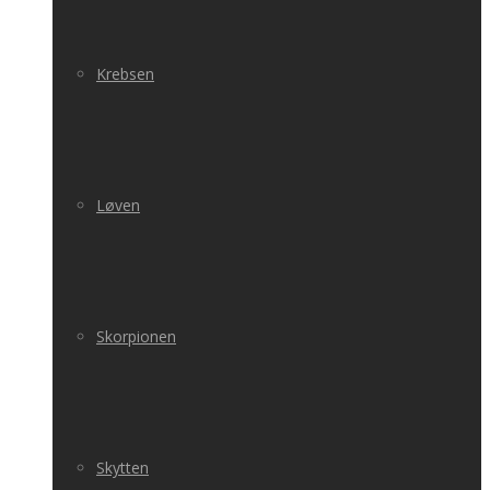
Krebsen
Løven
Skorpionen
Skytten