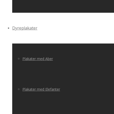
Dyreplakater
Plakater med Aber
Plakater med Elefanter