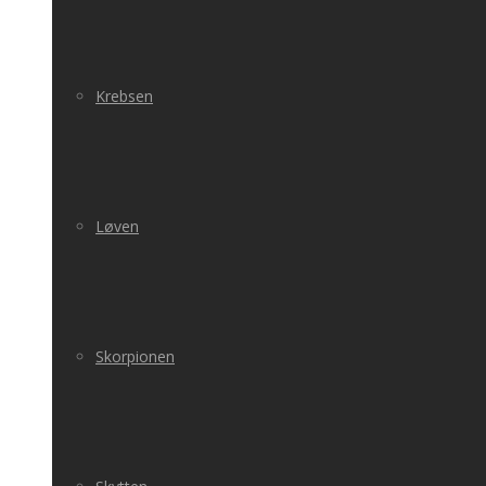
Krebsen
Løven
Skorpionen