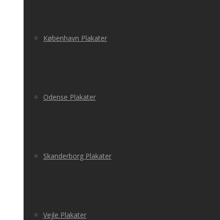
København Plakater
Odense Plakater
Skanderborg Plakater
Vejle Plakater