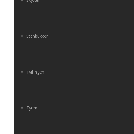
Skytten
Stenbukken
Tvillingen
Tyren