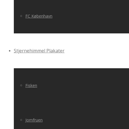
FC København
Stjernehimmel Plakater
Fisken
Jomfruen