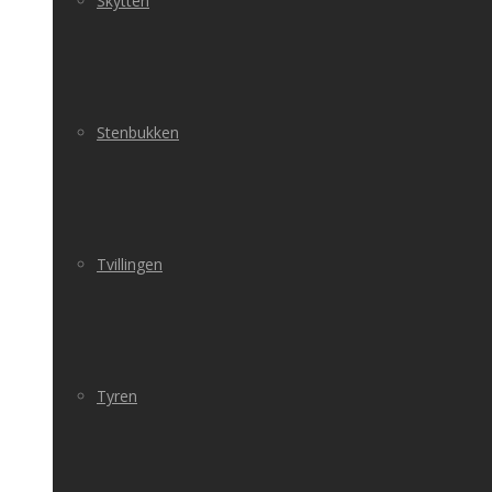
Skytten
Stenbukken
Tvillingen
Tyren