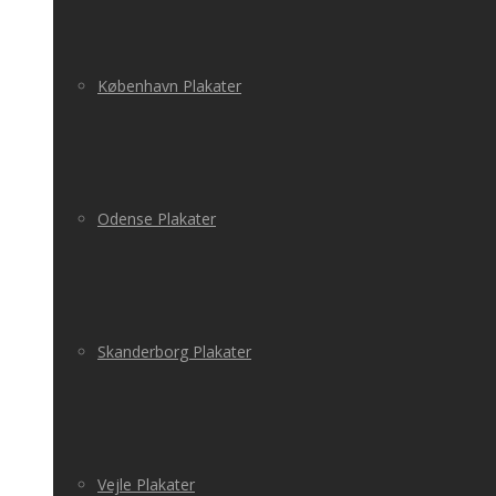
København Plakater
Odense Plakater
Skanderborg Plakater
Vejle Plakater