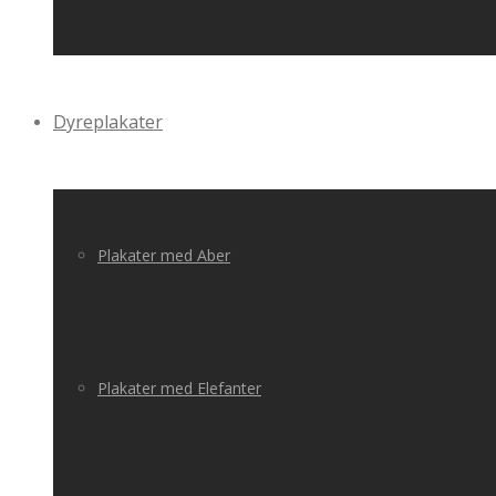
Dyreplakater
Plakater med Aber
Plakater med Elefanter