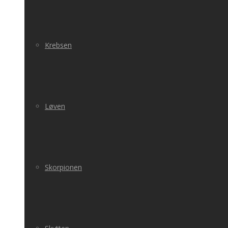
Krebsen
Løven
Skorpionen