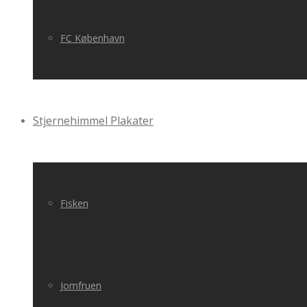
FC København
Stjernehimmel Plakater
Fisken
Jomfruen