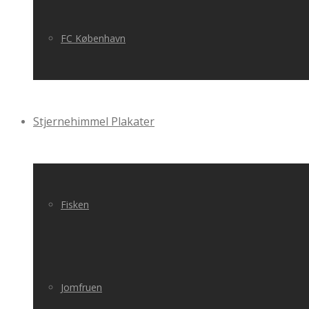
FC København
Stjernehimmel Plakater
Fisken
Jomfruen