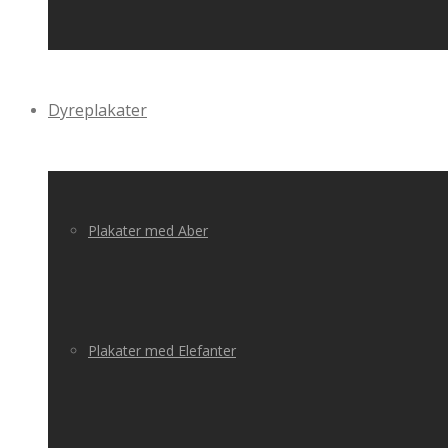
Dyreplakater
Plakater med Aber
Plakater med Elefanter