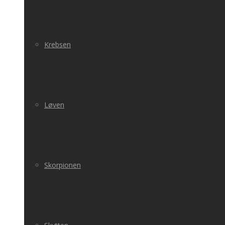
Krebsen
Løven
Skorpionen