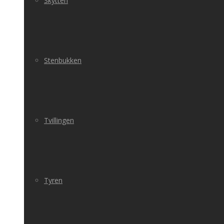
Skytten
Stenbukken
Tvillingen
Tyren