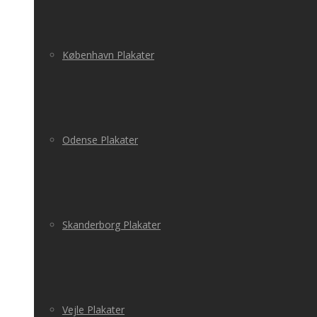
København Plakater
Odense Plakater
Skanderborg Plakater
Vejle Plakater