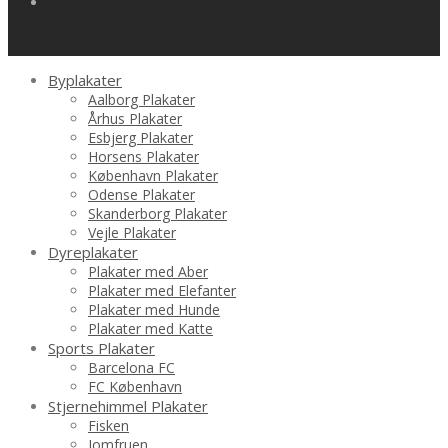
Byplakater
Aalborg Plakater
Århus Plakater
Esbjerg Plakater
Horsens Plakater
København Plakater
Odense Plakater
Skanderborg Plakater
Vejle Plakater
Dyreplakater
Plakater med Aber
Plakater med Elefanter
Plakater med Hunde
Plakater med Katte
Sports Plakater
Barcelona FC
FC København
Stjernehimmel Plakater
Fisken
Jomfruen