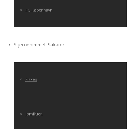
FC København
Stjernehimmel Plakater
Fisken
Jomfruen