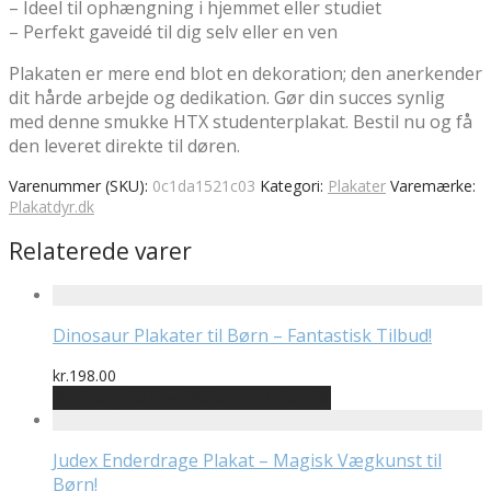
– Ideel til ophængning i hjemmet eller studiet
– Perfekt gaveidé til dig selv eller en ven
Plakaten er mere end blot en dekoration; den anerkender
dit hårde arbejde og dedikation. Gør din succes synlig
med denne smukke HTX studenterplakat. Bestil nu og få
den leveret direkte til døren.
Varenummer (SKU):
0c1da1521c03
Kategori:
Plakater
Varemærke:
Plakatdyr.dk
Relaterede varer
Dinosaur Plakater til Børn – Fantastisk Tilbud!
kr.
198.00
Bedste pris hos Plakatportalen.dk
Judex Enderdrage Plakat – Magisk Vægkunst til
Børn!