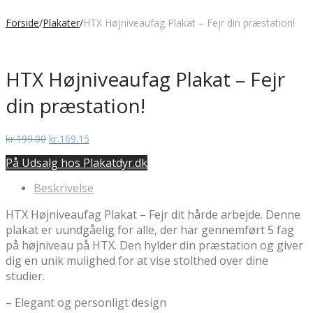
Forside
/
Plakater
/
HTX Højniveaufag Plakat – Fejr din præstation!
HTX Højniveaufag Plakat – Fejr
din præstation!
Den
Den
kr.
199.00
kr.
169.15
oprindelige
aktuelle
På Udsalg hos Plakatdyr.dk
pris
pris
var:
er:
Beskrivelse
kr.199.00.
kr.169.15.
HTX Højniveaufag Plakat – Fejr dit hårde arbejde. Denne
plakat er uundgåelig for alle, der har gennemført 5 fag
på højniveau på HTX. Den hylder din præstation og giver
dig en unik mulighed for at vise stolthed over dine
studier.
– Elegant og personligt design