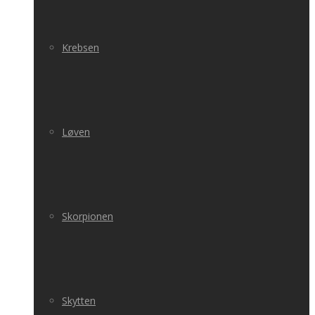
Krebsen
Løven
Skorpionen
Skytten