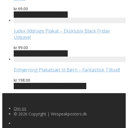
kr.
69.00
Bedste pris hos Geekd.dk
Judex Ilddrage Plakat – Eksklusiv Black Friday
Udgave!
kr.
99.00
Bedste pris hos Geekd.dk
Enhjørning Plakatsæt til Børn – Fantastisk Tilbud!
kr.
198.00
Bedste pris hos Plakatportalen.dk
Om os
© 2026 Copyright | Wespeakposters.dk