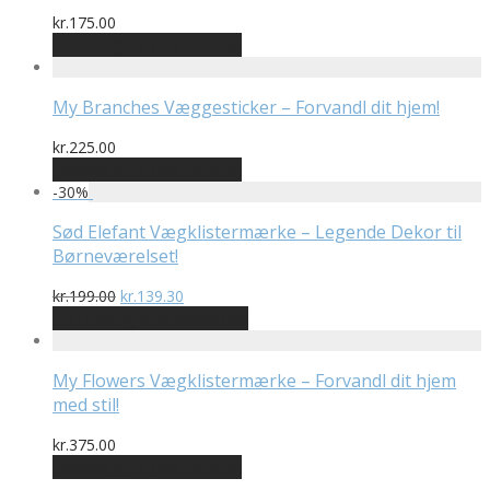
kr.
175.00
Bedste pris hos Illux.dk
My Branches Væggesticker – Forvandl dit hjem!
kr.
225.00
Bedste pris hos Illux.dk
-
30
%
Sød Elefant Vægklistermærke – Legende Dekor til
Børneværelset!
Den
Den
kr.
199.00
kr.
139.30
oprindelige
aktuelle
På Udsalg hos Wowo.dk
pris
pris
var:
er:
kr.199.00.
kr.139.30.
My Flowers Vægklistermærke – Forvandl dit hjem
med stil!
kr.
375.00
Bedste pris hos Illux.dk