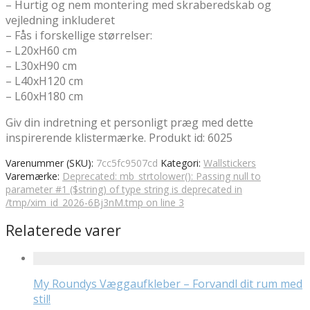
– Hurtig og nem montering med skraberedskab og
vejledning inkluderet
– Fås i forskellige størrelser:
– L20xH60 cm
– L30xH90 cm
– L40xH120 cm
– L60xH180 cm
Giv din indretning et personligt præg med dette
inspirerende klistermærke. Produkt id: 6025
Varenummer (SKU):
7cc5fc9507cd
Kategori:
Wallstickers
Varemærke:
Deprecated: mb_strtolower(): Passing null to
parameter #1 ($string) of type string is deprecated in
/tmp/xim_id_2026-6Bj3nM.tmp on line 3
Relaterede varer
My Roundys Væggaufkleber – Forvandl dit rum med
stil!