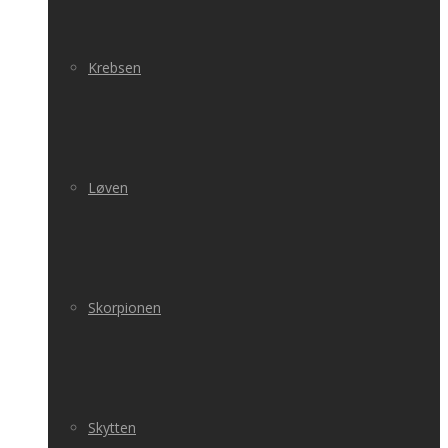
Krebsen
Løven
Skorpionen
Skytten