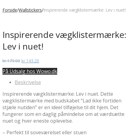
Forside
/
Wallstickers
/
Inspirerende vægklistermærke: Lev i nuet!
Inspirerende vægklistermærke:
Lev i nuet!
Den
Den
kr.
179.00
kr.
143.20
oprindelige
aktuelle
På Udsalg hos Wowo.dk
pris
pris
var:
er:
Beskrivelse
kr.179.00.
kr.143.20.
Inspirerende vægklistermærke: Lev i nuet. Dette
vægklistermærke med budskabet “Lad ikke fortiden
stjæle nutiden” er en ideel tilføjelse til dit hjem. Det
fungerer som en daglig påmindelse om at værdsætte
nuet og hver eneste oplevelse.
– Perfekt til soveværelset eller stuen