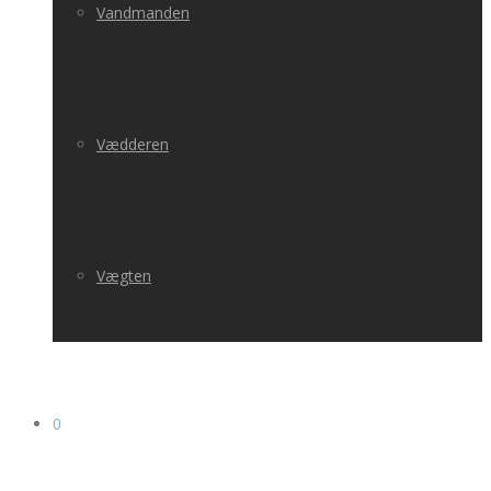
Vandmanden
Vædderen
Vægten
0