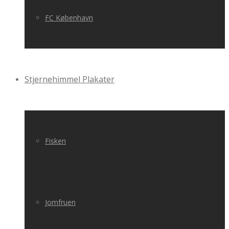
FC København
Stjernehimmel Plakater
Fisken
Jomfruen