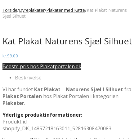
Forside
/
Dyreplakater
/
Plakater med Katte
/
Kat Plakat Naturens
Sjæl Silhuet
Kat Plakat Naturens Sjæl Silhuet
kr.
99.00
Bedste pris hos Plakatportalen.dk
Beskrivelse
Vi har fundet
Kat Plakat – Naturens Sjæl I Silhuet
fra
Plakat Portalen
hos Plakat Portalen i kategorien
Plakater
.
Yderlige produktinformationer:
Produkt id:
shopify_DK_14857218163011_52816308470083