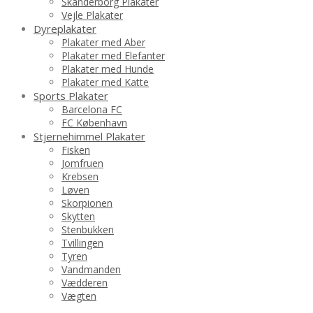
Skanderborg Plakater
Vejle Plakater
Dyreplakater
Plakater med Aber
Plakater med Elefanter
Plakater med Hunde
Plakater med Katte
Sports Plakater
Barcelona FC
FC København
Stjernehimmel Plakater
Fisken
Jomfruen
Krebsen
Løven
Skorpionen
Skytten
Stenbukken
Tvillingen
Tyren
Vandmanden
Vædderen
Vægten