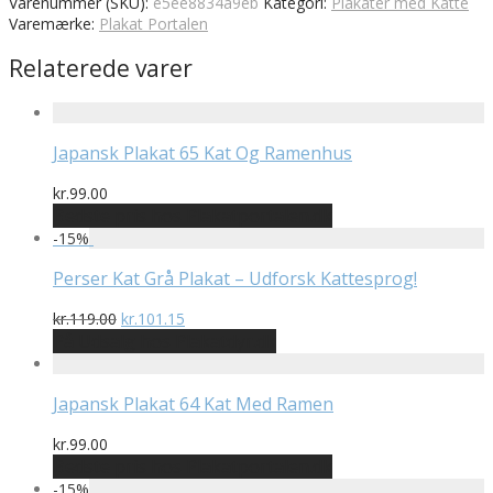
Varenummer (SKU):
e5ee8834a9eb
Kategori:
Plakater med Katte
Varemærke:
Plakat Portalen
Relaterede varer
Japansk Plakat 65 Kat Og Ramenhus
kr.
99.00
Bedste pris hos Plakatportalen.dk
-
15
%
Perser Kat Grå Plakat – Udforsk Kattesprog!
Den
Den
kr.
119.00
kr.
101.15
oprindelige
aktuelle
På Udsalg hos Plakatdyr.dk
pris
pris
var:
er:
kr.119.00.
kr.101.15.
Japansk Plakat 64 Kat Med Ramen
kr.
99.00
Bedste pris hos Plakatportalen.dk
-
15
%