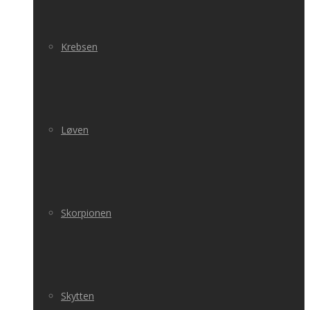
Krebsen
Løven
Skorpionen
Skytten