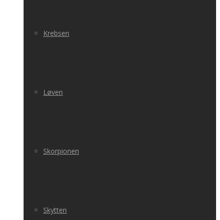
Krebsen
Løven
Skorpionen
Skytten