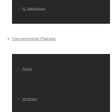
FC København
Stjernehimmel Plakater
Fisken
Jomfruen