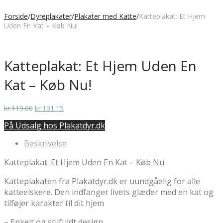
Forside
/
Dyreplakater
/
Plakater med Katte
/
Katteplakat: Et Hjem
Uden En Kat – Køb Nu!
Katteplakat: Et Hjem Uden En
Kat – Køb Nu!
Den
Den
kr.
119.00
kr.
101.15
oprindelige
aktuelle
På Udsalg hos Plakatdyr.dk
pris
pris
var:
er:
Beskrivelse
kr.119.00.
kr.101.15.
Katteplakat: Et Hjem Uden En Kat – Køb Nu
Katteplakaten fra Plakatdyr.dk er uundgåelig for alle
katteelskere. Den indfanger livets glæder med en kat og
tilføjer karakter til dit hjem
– Enkelt og stilfuldt design