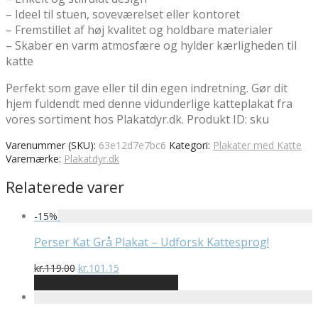
– Ideel til stuen, soveværelset eller kontoret
– Fremstillet af høj kvalitet og holdbare materialer
– Skaber en varm atmosfære og hylder kærligheden til
katte
Perfekt som gave eller til din egen indretning. Gør dit
hjem fuldendt med denne vidunderlige katteplakat fra
vores sortiment hos Plakatdyr.dk. Produkt ID: sku
Varenummer (SKU):
63e12d7e7bc6
Kategori:
Plakater med Katte
Varemærke:
Plakatdyr.dk
Relaterede varer
-
15
%
Perser Kat Grå Plakat – Udforsk Kattesprog!
Den
Den
kr.
119.00
kr.
101.15
oprindelige
aktuelle
På Udsalg hos Plakatdyr.dk
pris
pris
var:
er: