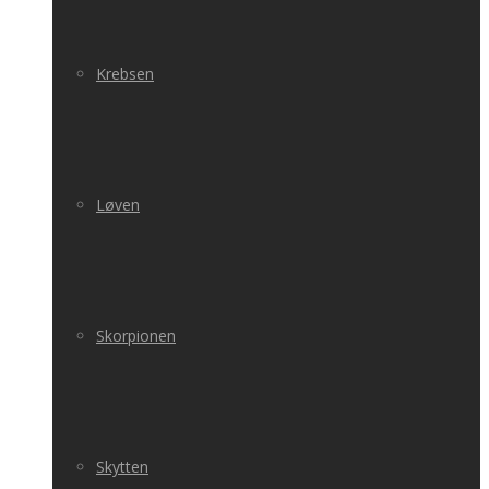
Krebsen
Løven
Skorpionen
Skytten