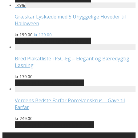
pris
pris
-
35
%
var:
er:
kr.399.00.
kr.199.00.
Græskar Lyskæde med 5 Uhyggelige Hoveder til
Halloween
Den
Den
kr.
199.00
kr.
129.00
oprindelige
aktuelle
På Udsalg hos Billigwallsticker.dk
pris
pris
var:
er:
kr.199.00.
kr.129.00.
Bred Plakatliste i FSC-Eg – Elegant og Bæredygtig
Løsning
kr.
179.00
Bedste pris hos Unikplakat.dk
Verdens Bedste Farfar Porcelænskrus – Gave til
Farfar
kr.
249.00
Bedste pris hos Designplakater.dk