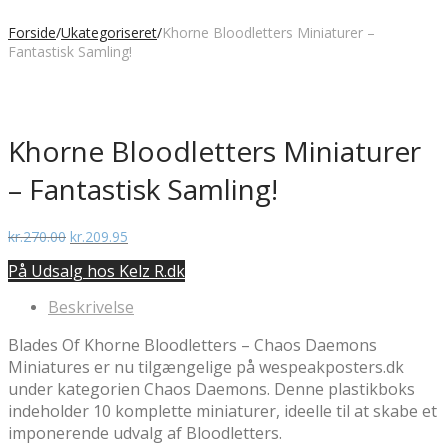
Forside
/
Ukategoriseret
/
Khorne Bloodletters Miniaturer –
Fantastisk Samling!
Khorne Bloodletters Miniaturer
– Fantastisk Samling!
Den
Den
kr.
270.00
kr.
209.95
oprindelige
aktuelle
På Udsalg hos Kelz R.dk
pris
pris
var:
er:
Beskrivelse
kr.270.00.
kr.209.95.
Blades Of Khorne Bloodletters – Chaos Daemons
Miniatures er nu tilgængelige på wespeakposters.dk
under kategorien Chaos Daemons. Denne plastikboks
indeholder 10 komplette miniaturer, ideelle til at skabe et
imponerende udvalg af Bloodletters.