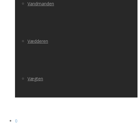
Vandmanden
Vædderen
Vægten
0