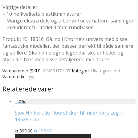
Vigtige detaljer:
– 10 højkvalitets plastikminiaturer
– Mange ekstra dele og tilbehør for variation i samlingen
– Inkluderer ti Citadel 32mm rundbaser
Produkt ID: 18516. Gå ind i Khorne’s univers med disse
fantastiske modeller, der passer perfekt til både samlere
og spillere. Skab dine egne legendariske enheder og
styrk din hær med disse detaljerede miniaturer.
Varenummer (SKU):
094831f7ef97
Kategori:
Ukategoriseret
Varemærke:
!gw
Relaterede varer
-
50
%
Sjov Hinkerude Floorsticker til Indendørs Leg –
196×57 cm
Den
Den
kr.
399.00
kr.
199.00
oprindelige
aktuelle
På Udsalg hos Billigwallsticker.dk