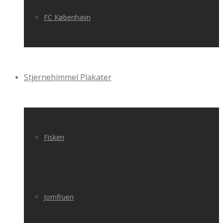
FC København
Stjernehimmel Plakater
Fisken
Jomfruen