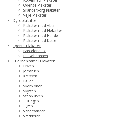
København Plakater
Odense Plakater
Skanderborg Plakater
Vejle Plakater
Dyreplakater
Plakater med Aber
Plakater med Elefanter
Plakater med Hunde
Plakater med Katte
Sports Plakater
Barcelona FC
FC København
Stjernehimmel Plakater
Fisken
Jomfruen
Krebsen
Løven
Skorpionen
Skytten
Stenbukken
Tvillingen
Tyren
Vandmanden
Vædderen