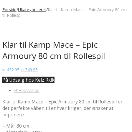
Forside
/
Ukategoriseret
/
Klar til Kamp Mace – Epic Armoury 80 cm
til Rollespil
Klar til Kamp Mace – Epic
Armoury 80 cm til Rollespil
Den
Den
kr.
432.95
kr.
349.95
oprindelige
aktuelle
På Udsalg hos Kelz R.dk
pris
pris
var:
er:
Beskrivelse
kr.432.95.
kr.349.95.
Klar til Kamp Mace – Epic Armoury 80 cm til Rollespil er
det perfekte våben til enhver kriger, der ønsker at
imponere
– Mål: 80 cm