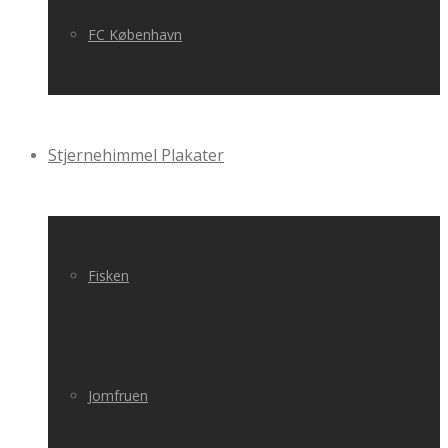
FC København
Stjernehimmel Plakater
Fisken
Jomfruen