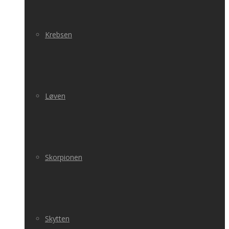
Krebsen
Løven
Skorpionen
Skytten