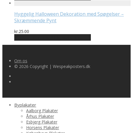
Hyggelig Halloween Dekoration med Spøgelser –
Skræmmende Pynt
kr.
25.00
Bedste pris hos Billigwallsticker.dk
Om os
© 2026 Copyright | Wespeakposters.dk
Byplakater
Aalborg Plakater
Århus Plakater
Esbjerg Plakater
Horsens Plakater