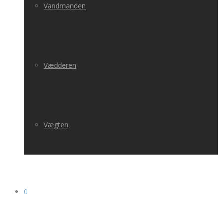
Vandmanden
Vædderen
Vægten
0