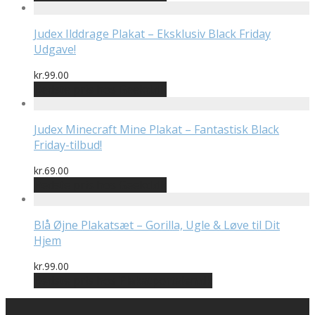
Judex Ilddrage Plakat – Eksklusiv Black Friday
Udgave!
kr.
99.00
Bedste pris hos Geekd.dk
Judex Minecraft Mine Plakat – Fantastisk Black
Friday-tilbud!
kr.
69.00
Bedste pris hos Geekd.dk
Blå Øjne Plakatsæt – Gorilla, Ugle & Løve til Dit
Hjem
kr.
99.00
Bedste pris hos Plakatportalen.dk