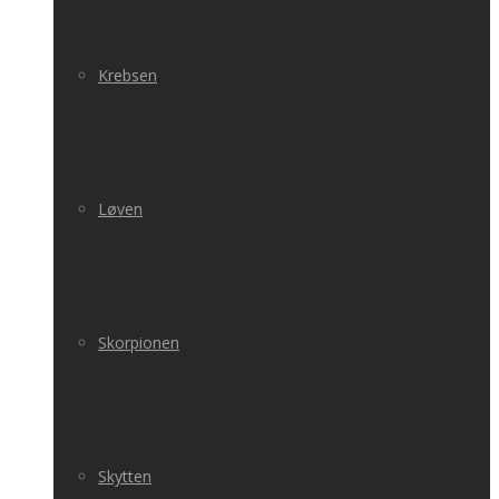
Krebsen
Løven
Skorpionen
Skytten