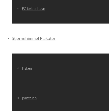
FC København
Stjernehimmel Plakater
Fisken
Jomfruen