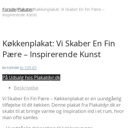
Forside
/
Plakater
/
Køkkenplakat: Vi Skaber En Fin Pære –
Inspirerende Kunst
Køkkenplakat: Vi Skaber En Fin
Pære – Inspirerende Kunst
Den
Den
kr.
129.00
kr.
109.65
oprindelige
aktuelle
På Udsalg hos Plakatdyr.dk
pris
pris
var:
er:
Beskrivelse
kr.129.00.
kr.109.65.
Vi Skaber En Fin Pære – Køkkenplakat er en uundgåelig
tilføjelse til dit køkken. Denne plakat fra Plakatdyr.dk er
skabt til at bringe varme og inspiration ind i et rum, hvor
man ofte samles.