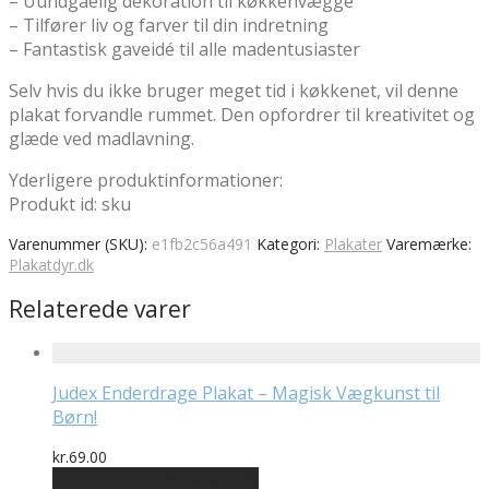
– Uundgåelig dekoration til køkkenvægge
– Tilfører liv og farver til din indretning
– Fantastisk gaveidé til alle madentusiaster
Selv hvis du ikke bruger meget tid i køkkenet, vil denne
plakat forvandle rummet. Den opfordrer til kreativitet og
glæde ved madlavning.
Yderligere produktinformationer:
Produkt id: sku
Varenummer (SKU):
e1fb2c56a491
Kategori:
Plakater
Varemærke:
Plakatdyr.dk
Relaterede varer
Judex Enderdrage Plakat – Magisk Vægkunst til
Børn!
kr.
69.00
Bedste pris hos Geekd.dk