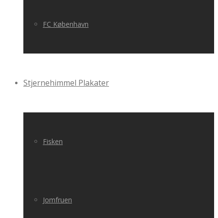
FC København
Stjernehimmel Plakater
Fisken
Jomfruen