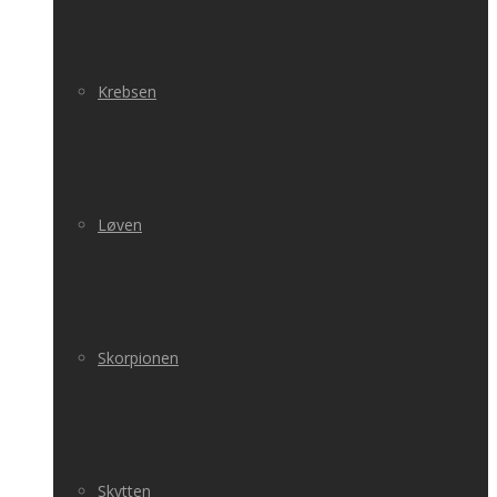
Krebsen
Løven
Skorpionen
Skytten