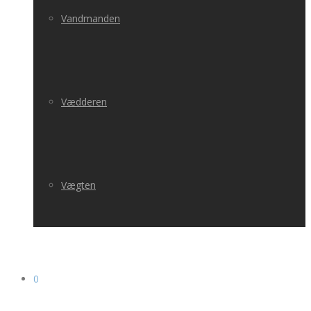
Vandmanden
Vædderen
Vægten
0