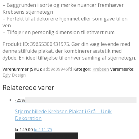
– Baggrunden i sorte og mørke nuancer fremhæver
Krebsens stjernetegn
– Perfekt til at dekorere hjemmet eller som gave til en
ven
– Tilføjer en personlig dimension til ethvert rum
Produkt ID: 39655300431975. Gør din væg levende med
denne stilfulde plakat, der kombinerer æstetik med
dybde. En ideel tilføjelse til enhver samling af stjernetegn.
Varenummer (SKU):
ad59d09946fd
Kategori:
Krebsen
Varemærke:
Egly Design
Relaterede varer
-
25
%
Stjernebillede Krebsen Plakat i Grå – Unik
Dekoration
Den
Den
kr.
149.00
kr.
111.75
oprindelige
aktuelle
På Udsalg hos Plakatdyr.dk