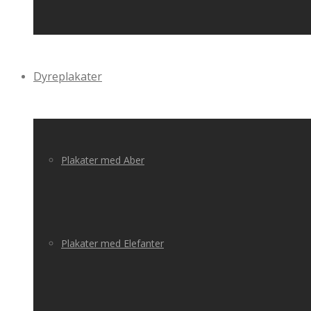
Dyreplakater
Plakater med Aber
Plakater med Elefanter