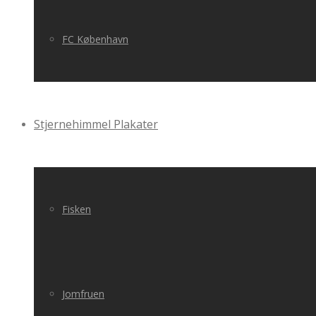
FC København
Stjernehimmel Plakater
Fisken
Jomfruen