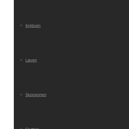
Krebsen
Løven
Skorpionen