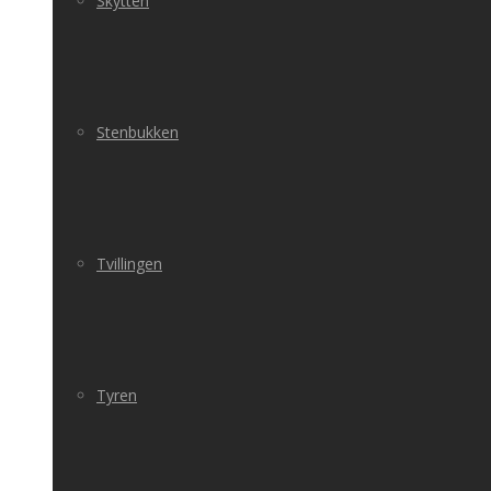
Skytten
Stenbukken
Tvillingen
Tyren