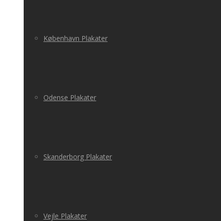
København Plakater
Odense Plakater
Skanderborg Plakater
Vejle Plakater