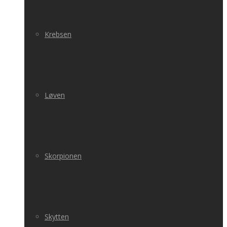
Krebsen
Løven
Skorpionen
Skytten