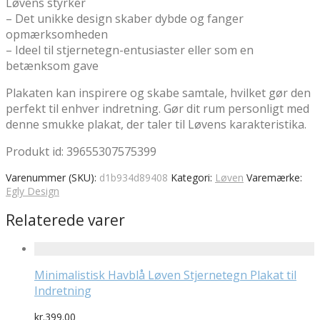
Løvens styrker
– Det unikke design skaber dybde og fanger
opmærksomheden
– Ideel til stjernetegn-entusiaster eller som en
betænksom gave
Plakaten kan inspirere og skabe samtale, hvilket gør den
perfekt til enhver indretning. Gør dit rum personligt med
denne smukke plakat, der taler til Løvens karakteristika.
Produkt id: 39655307575399
Varenummer (SKU):
d1b934d89408
Kategori:
Løven
Varemærke:
Egly Design
Relaterede varer
Minimalistisk Havblå Løven Stjernetegn Plakat til
Indretning
kr.
399.00