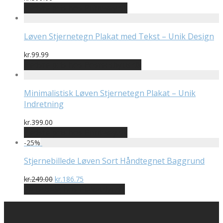
Bedste pris hos Printway.dk
Løven Stjernetegn Plakat med Tekst – Unik Design
kr.
99.99
Bedste pris hos Postersbyus.dk
Minimalistisk Løven Stjernetegn Plakat – Unik
Indretning
kr.
399.00
Bedste pris hos Printway.dk
-
25
%
Stjernebillede Løven Sort Håndtegnet Baggrund
Den
Den
kr.
249.00
kr.
186.75
oprindelige
aktuelle
På Udsalg hos Plakatdyr.dk
pris
pris
var:
er:
kr.249.00.
kr.186.75.