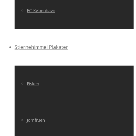
FC København
Stjernehimmel Plakater
Fisken
Jomfruen