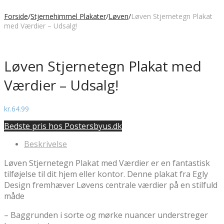
Forside
/
Stjernehimmel Plakater
/
Løven
/
Løven Stjernetegn Plakat
med Værdier – Udsalg!
Løven Stjernetegn Plakat med
Værdier – Udsalg!
kr.
64.99
Bedste pris hos Postersbyus.dk
Beskrivelse
Løven Stjernetegn Plakat med Værdier er en fantastisk
tilføjelse til dit hjem eller kontor. Denne plakat fra Egly
Design fremhæver Løvens centrale værdier på en stilfuld
måde
– Baggrunden i sorte og mørke nuancer understreger