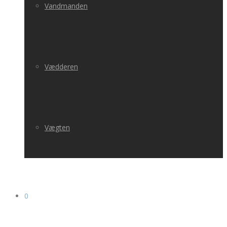
Vandmanden
Vædderen
Vægten
0