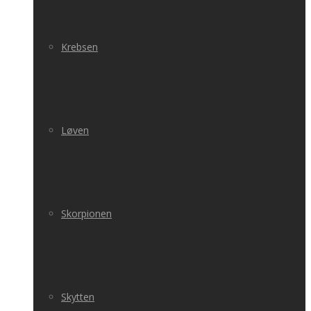
Krebsen
Løven
Skorpionen
Skytten