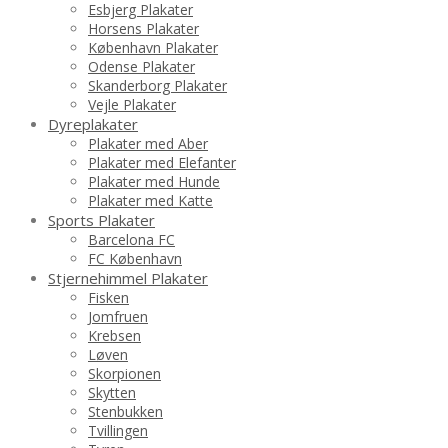
Esbjerg Plakater
Horsens Plakater
København Plakater
Odense Plakater
Skanderborg Plakater
Vejle Plakater
Dyreplakater
Plakater med Aber
Plakater med Elefanter
Plakater med Hunde
Plakater med Katte
Sports Plakater
Barcelona FC
FC København
Stjernehimmel Plakater
Fisken
Jomfruen
Krebsen
Løven
Skorpionen
Skytten
Stenbukken
Tvillingen