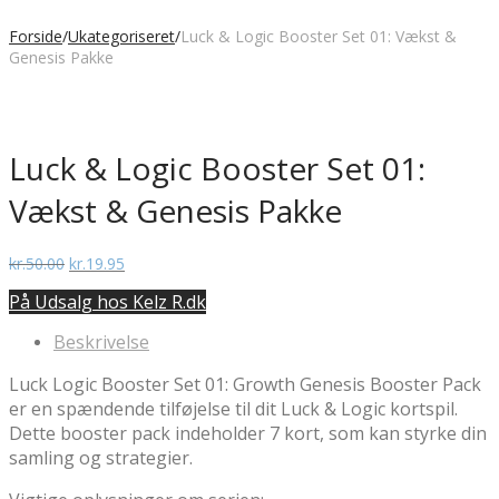
Forside
/
Ukategoriseret
/
Luck & Logic Booster Set 01: Vækst &
Genesis Pakke
Luck & Logic Booster Set 01:
Vækst & Genesis Pakke
Den
Den
kr.
50.00
kr.
19.95
oprindelige
aktuelle
På Udsalg hos Kelz R.dk
pris
pris
var:
er:
Beskrivelse
kr.50.00.
kr.19.95.
Luck Logic Booster Set 01: Growth Genesis Booster Pack
er en spændende tilføjelse til dit Luck & Logic kortspil.
Dette booster pack indeholder 7 kort, som kan styrke din
samling og strategier.