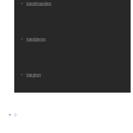
Vandmanden
Vædderen
Vægten
0