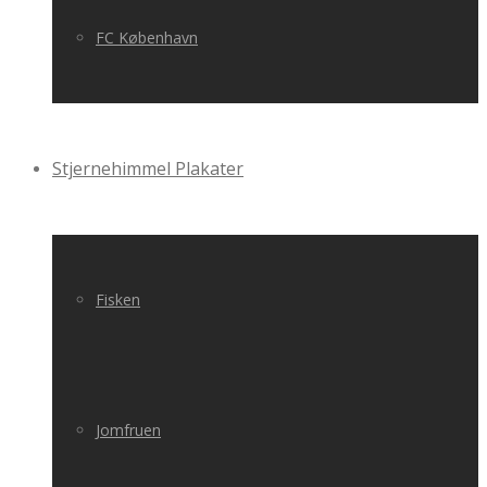
FC København
Stjernehimmel Plakater
Fisken
Jomfruen