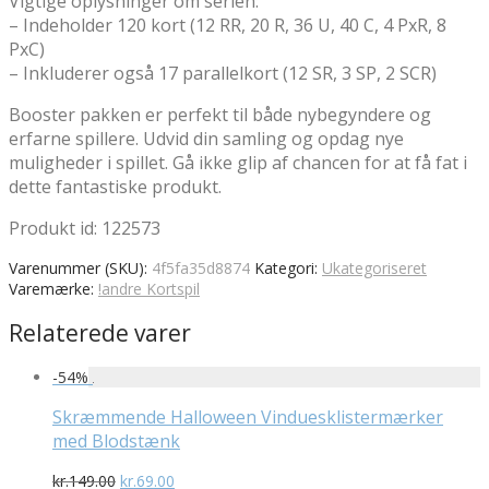
Vigtige oplysninger om serien:
– Indeholder 120 kort (12 RR, 20 R, 36 U, 40 C, 4 PxR, 8
PxC)
– Inkluderer også 17 parallelkort (12 SR, 3 SP, 2 SCR)
Booster pakken er perfekt til både nybegyndere og
erfarne spillere. Udvid din samling og opdag nye
muligheder i spillet. Gå ikke glip af chancen for at få fat i
dette fantastiske produkt.
Produkt id: 122573
Varenummer (SKU):
4f5fa35d8874
Kategori:
Ukategoriseret
Varemærke:
!andre Kortspil
Relaterede varer
-
54
%
Skræmmende Halloween Vinduesklistermærker
med Blodstænk
Den
Den
kr.
149.00
kr.
69.00