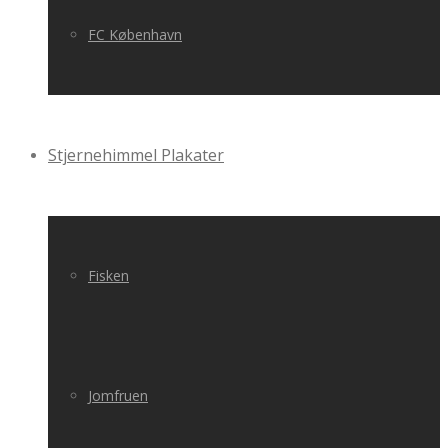
FC København
Stjernehimmel Plakater
Fisken
Jomfruen