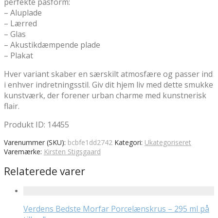
perfekte pasform:
– Aluplade
– Lærred
– Glas
– Akustikdæmpende plade
– Plakat
Hver variant skaber en særskilt atmosfære og passer ind
i enhver indretningsstil. Giv dit hjem liv med dette smukke
kunstværk, der forener urban charme med kunstnerisk
flair.
Produkt ID: 14455
Varenummer (SKU):
bcbfe1dd2742
Kategori:
Ukategoriseret
Varemærke:
Kirsten Stigsgaard
Relaterede varer
Verdens Bedste Morfar Porcelænskrus – 295 ml på