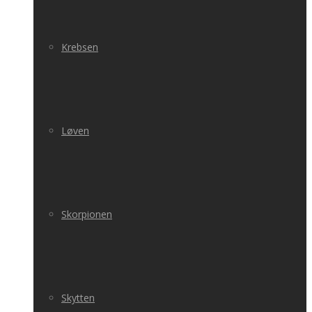
Krebsen
Løven
Skorpionen
Skytten