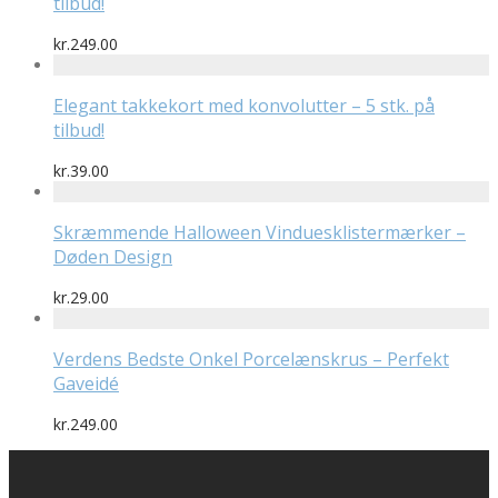
tilbud!
kr.
249.00
Elegant takkekort med konvolutter – 5 stk. på
tilbud!
kr.
39.00
Skræmmende Halloween Vinduesklistermærker –
Døden Design
kr.
29.00
Verdens Bedste Onkel Porcelænskrus – Perfekt
Gaveidé
kr.
249.00