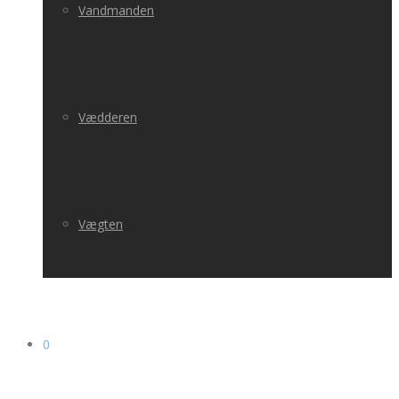
Vandmanden
Vædderen
Vægten
0