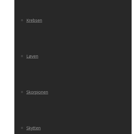
Krebsen
Løven
Skorpionen
Skytten