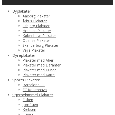
Byplakater
Aalborg Plakater
Århus Plakater
Esbjerg Plakater
Horsens Plakater
København Plakater
Odense Plakater
Skanderborg Plakater
Vejle Plakater
Dyreplakater
Plakater med Aber
Plakater med Elefanter
Plakater med Hunde
Plakater med Katte
Sports Plakater
Barcelona FC
FC København
Stjernehimmel Plakater
Fisken
Jomfruen
Krebsen
Løven