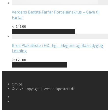
Verdens Bedste Farfar Porcelænskrus – Gave til
Farfar
kr.
249.00
Bedste pris hos Designplakater.dk
Bred Plakatliste i FSC-Eg – Elegant og Bæredygtig
Løsning
kr.
179.00
Bedste pris hos Unikplakat.dk
Om os
© 2026 Copyright | Wespeakposters.dk