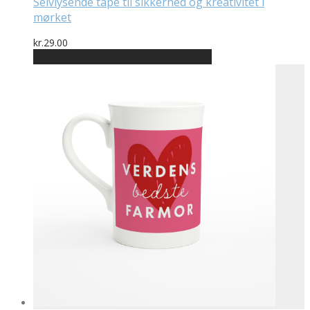
Selvlysende tape til sikkerhed og kreativitet i
mørket
kr.
29.00
Bedste pris hos Billigwallsticker.dk