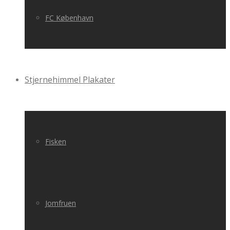
FC København
Stjernehimmel Plakater
Fisken
Jomfruen