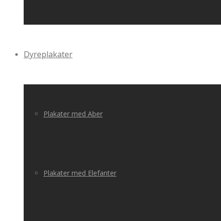
Dyreplakater
Plakater med Aber
Plakater med Elefanter