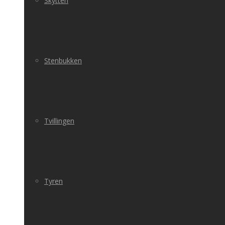
Skytten
Stenbukken
Tvillingen
Tyren