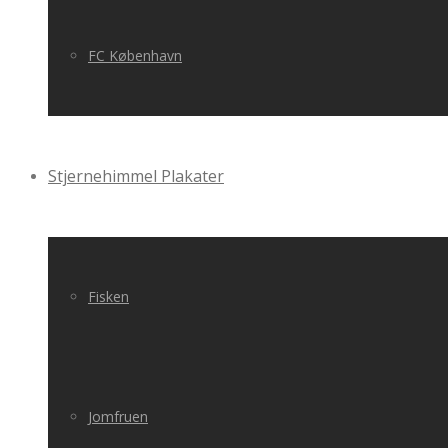
FC København
Stjernehimmel Plakater
Fisken
Jomfruen