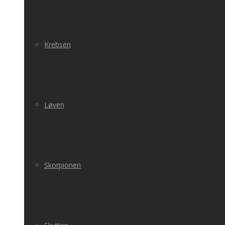
Krebsen
Løven
Skorpionen