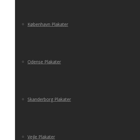
København Plakater
Odense Plakater
Skanderborg Plakater
Vejle Plakater