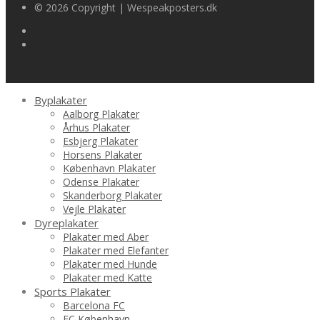
© 2026 Copyright | Wespeakposters.dk
Byplakater
Aalborg Plakater
Århus Plakater
Esbjerg Plakater
Horsens Plakater
København Plakater
Odense Plakater
Skanderborg Plakater
Vejle Plakater
Dyreplakater
Plakater med Aber
Plakater med Elefanter
Plakater med Hunde
Plakater med Katte
Sports Plakater
Barcelona FC
FC København