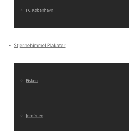
FC København
Stjernehimmel Plakater
Fisken
Jomfruen