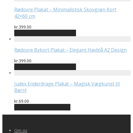
Rødovre Plakat – Minimalistisk Skovgrøn Kort
42×60 cm
kr.
399.00
Bedste pris hos Printway.dk
Rødovre Bykort Plakat – Elegant Havblå A2 Design
kr.
399.00
Bedste pris hos Printway.dk
Judex Enderdrage Plakat – Magisk Vægkunst til
Børn!
kr.
69.00
Bedste pris hos Geekd.dk
Om os