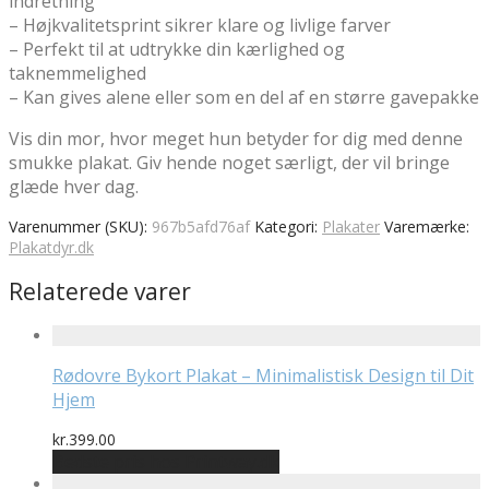
indretning
– Højkvalitetsprint sikrer klare og livlige farver
– Perfekt til at udtrykke din kærlighed og
taknemmelighed
– Kan gives alene eller som en del af en større gavepakke
Vis din mor, hvor meget hun betyder for dig med denne
smukke plakat. Giv hende noget særligt, der vil bringe
glæde hver dag.
Varenummer (SKU):
967b5afd76af
Kategori:
Plakater
Varemærke:
Plakatdyr.dk
Relaterede varer
Rødovre Bykort Plakat – Minimalistisk Design til Dit
Hjem
kr.
399.00
Bedste pris hos Printway.dk