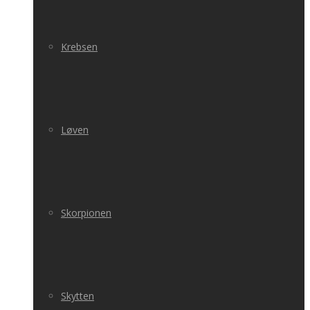
Krebsen
Løven
Skorpionen
Skytten