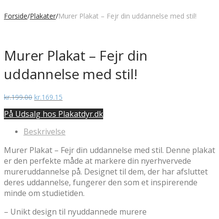
Forside
/
Plakater
/
Murer Plakat – Fejr din uddannelse med stil!
Murer Plakat – Fejr din
uddannelse med stil!
Den
Den
kr.
199.00
kr.
169.15
oprindelige
aktuelle
På Udsalg hos Plakatdyr.dk
pris
pris
var:
er:
Beskrivelse
kr.199.00.
kr.169.15.
Murer Plakat – Fejr din uddannelse med stil. Denne plakat
er den perfekte måde at markere din nyerhvervede
mureruddannelse på. Designet til dem, der har afsluttet
deres uddannelse, fungerer den som et inspirerende
minde om studietiden.
– Unikt design til nyuddannede murere