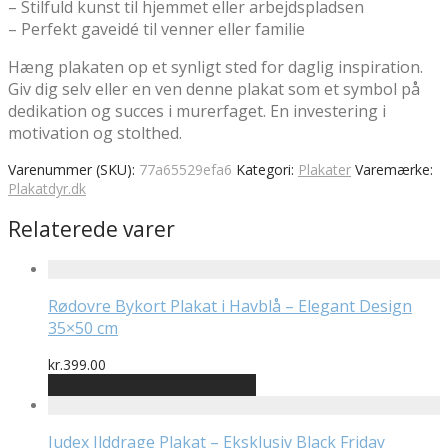
– Stilfuld kunst til hjemmet eller arbejdspladsen
– Perfekt gaveidé til venner eller familie
Hæng plakaten op et synligt sted for daglig inspiration.
Giv dig selv eller en ven denne plakat som et symbol på
dedikation og succes i murerfaget. En investering i
motivation og stolthed.
Varenummer (SKU):
77a65529efa6
Kategori:
Plakater
Varemærke:
Plakatdyr.dk
Relaterede varer
Rødovre Bykort Plakat i Havblå – Elegant Design
35×50 cm
kr.
399.00
Bedste pris hos Printway.dk
Judex Ilddrage Plakat – Eksklusiv Black Friday