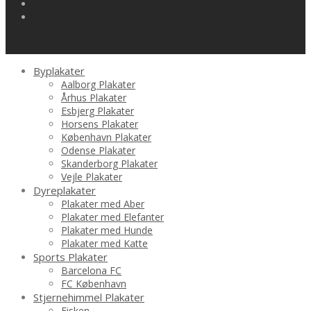
Byplakater
Aalborg Plakater
Århus Plakater
Esbjerg Plakater
Horsens Plakater
København Plakater
Odense Plakater
Skanderborg Plakater
Vejle Plakater
Dyreplakater
Plakater med Aber
Plakater med Elefanter
Plakater med Hunde
Plakater med Katte
Sports Plakater
Barcelona FC
FC København
Stjernehimmel Plakater
Fisken