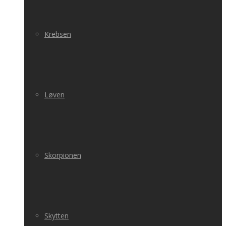
Krebsen
Løven
Skorpionen
Skytten