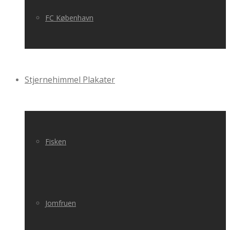
FC København
Stjernehimmel Plakater
Fisken
Jomfruen