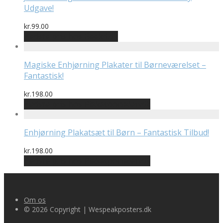
Udgave!
kr.
99.00
Bedste pris hos Geekd.dk
Magiske Enhjørning Plakater til Børneværelset –
Fantastisk!
kr.
198.00
Bedste pris hos Plakatportalen.dk
Enhjørning Plakatsæt til Børn – Fantastisk Tilbud!
kr.
198.00
Bedste pris hos Plakatportalen.dk
Om os
© 2026 Copyright | Wespeakposters.dk