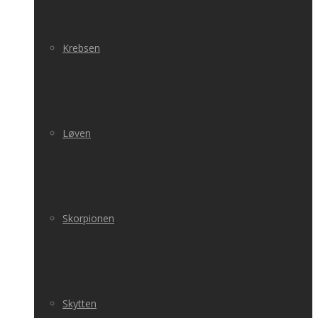
Krebsen
Løven
Skorpionen
Skytten