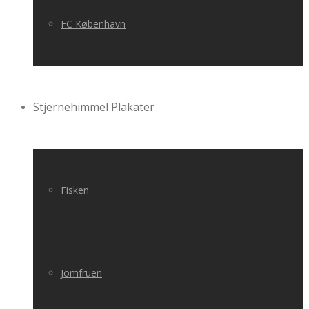
FC København
Stjernehimmel Plakater
Fisken
Jomfruen