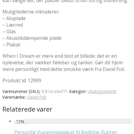
kan vælge det, der passer bedst til din stil og indretning.
Mulighederne inkluderer:
– Aluplade
– Lærred
– Glas
– Akustikdæmpende plade
– Plakat
When I Dream er mere end blot et billede; det er en
oplevelse, der vækker følelser og tanker. Gør dit hjem
mere personligt med dette smukke værk fra David Foli.
Produkt id: 12999
Varenummer (SKU):
fc81ece6ef71
Kategori:
Ukategoriseret
Varemærke:
David Foli
Relaterede varer
-
15
%
Personlig Vuggeviseplakat til Bedtime Rutiner