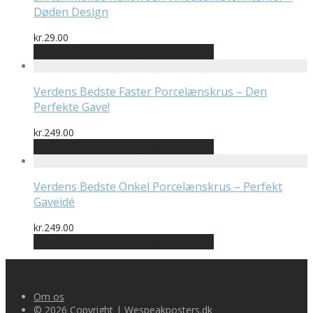
Døden Design
kr.
29.00
Bedste pris hos Billigwallsticker.dk
Verdens Bedste Faster Porcelænskrus – Den
Perfekte Gave!
kr.
249.00
Bedste pris hos Designplakater.dk
Verdens Bedste Onkel Porcelænskrus – Perfekt
Gaveidé
kr.
249.00
Bedste pris hos Designplakater.dk
Om os
© 2026 Copyright | Wespeakposters.dk